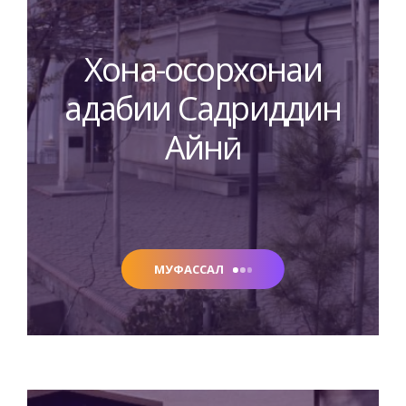
Хона-осорхонаи
адабии Садриддин
Айнӣ
МУФАССАЛ