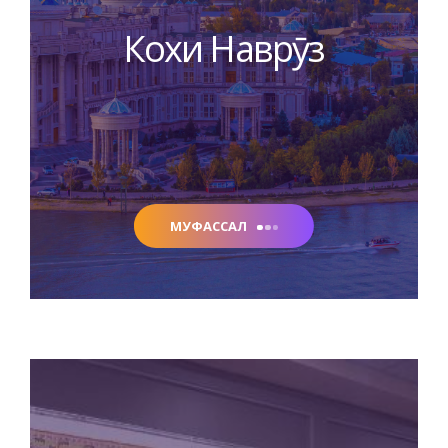
Кохи Наврӯз
МУФАССАЛ