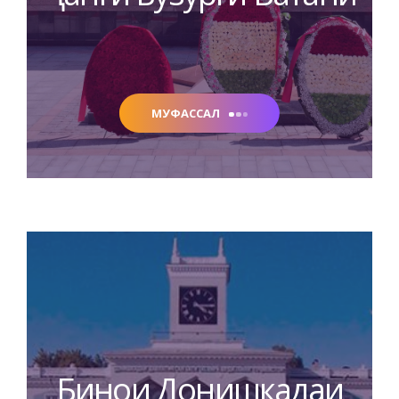
МУФАССАЛ
Бинои Донишкадаи