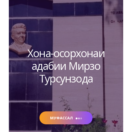
Хона-осорхонаи
адабии Мирзо
Турсунзода
МУФАССАЛ