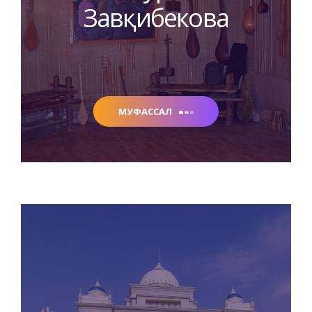
Завқибекова
МУФАССАЛ