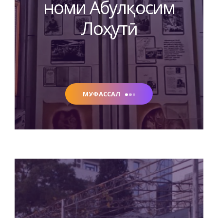
номи Абулқосим
Лоҳутӣ
МУФАССАЛ