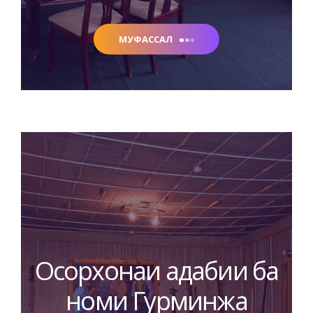
МУФАССАЛ
Осорхонаи адабии ба
номи Гурминжа