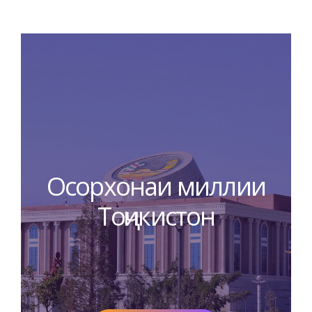
Осорхонаи миллии
Тоҷикистон