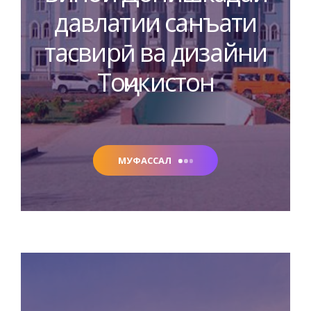
давлатии санъати
тасвирӣ ва дизайни
Тоҷикистон
МУФАССАЛ