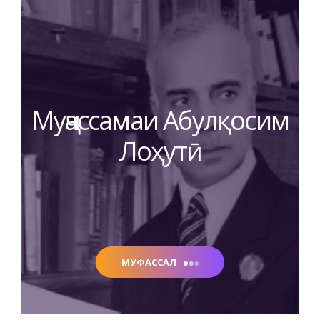
Муҷассамаи Абулқосим
Лоҳутӣ
МУФАССАЛ