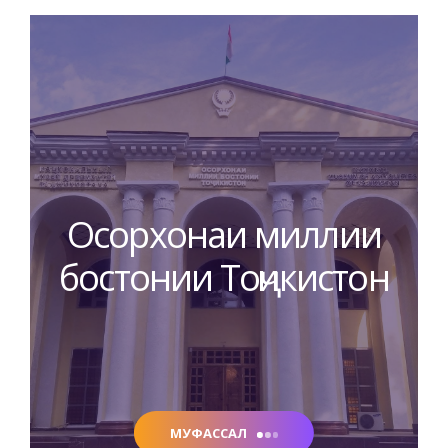
Осорхонаи миллии
бостонии Тоҷикистон
МУФАССАЛ