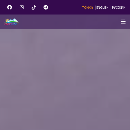
|
|
ТОҶИКӢ
ENGLISH
РУССКИЙ