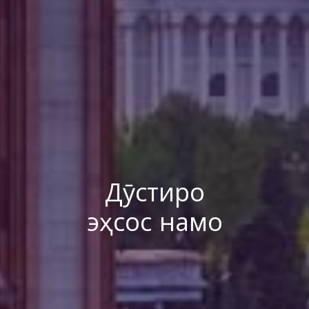
Дӯстиро
эҳсос намо