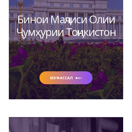
Бинои Маҷлиси Олии
Ҷумҳурии Тоҷикистон
МУФАССАЛ