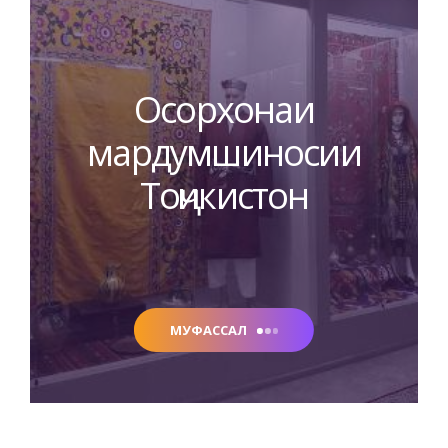
Осорхонаи
мардумшиносии
Тоҷикистон
МУФАССАЛ