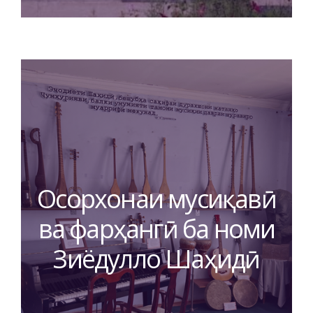
Осорхонаи мусиқавӣ
ва фарҳангӣ ба номи
Зиёдулло Шаҳидӣ