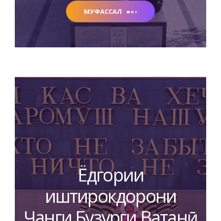
МУФАССАЛ
Ёдгории
иштирокдорони
Ҷанги Бузурги Ватанӣ