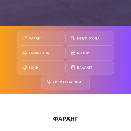
ФАРҲАНГ
МЕҲМОНХОНА
ТАРАБХОНА
БОЗОР
БОҒҲО
НАҚЛИЁТ
ХИЗМАТРАСОНӢ
ФАРҲАНГ