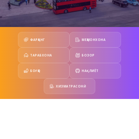
ФАРҲАНГ
МЕҲМОНХОНА
ТАРАБХОНА
БОЗОР
БОҒҲО
НАҚЛИЁТ
ХИЗМАТРАСОНӢ