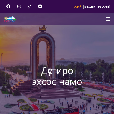
|
|
ТОҶИКӢ
ENGLISH
РУССКИЙ
Дӯстиро
эҳсос намо