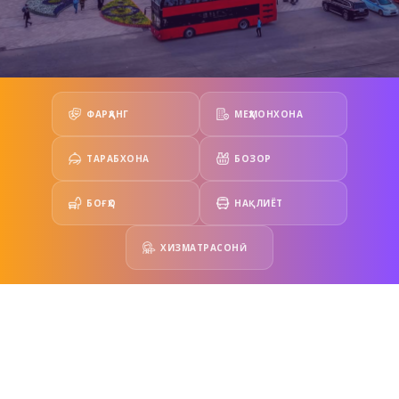
ФАРҲАНГ
МЕҲМОНХОНА
ТАРАБХОНА
БОЗОР
БОҒҲО
НАҚЛИЁТ
ХИЗМАТРАСОНӢ