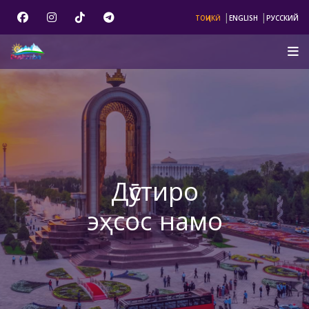
|
|
ТОҶИКӢ
ENGLISH
РУССКИЙ
Дӯстиро
эҳсос намо