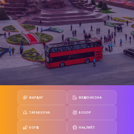
ФАРҲАНГ
МЕҲМОНХОНА
ТАРАБХОНА
БОЗОР
БОҒҲО
НАҚЛИЁТ