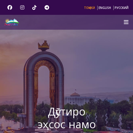
|
|
ТОҶИКӢ
ENGLISH
РУССКИЙ
Дӯстиро
эҳсос намо