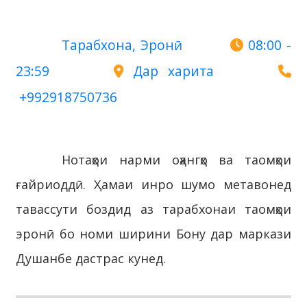
Тарабхона, Эронӣ
08:00 -
23:59
Дар харита
+992918750736
Нотаҳои нарми оҳангҳо ва таомҳои
ғайриоддӣ. Ҳамаи инро шумо метавонед
тавассути боздид аз тарабхонаи таомҳои
эронӣ бо номи ширини Бону дар маркази
Душанбе дастрас кунед.