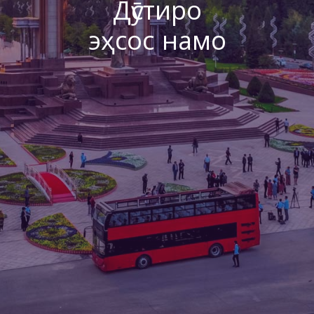
Дӯстиро
эҳсос намо