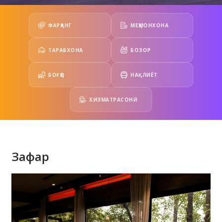
ФАРҲАНГ
МЕҲМОНХОНА
ТАРАБХОНА
БОЗОР
БОҒҲО
НАҚЛИЁТ
ХИЗМАТРАСОНӢ
Зафар