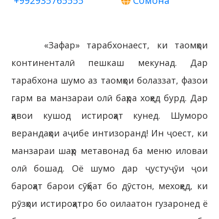
+992935765555
Сомона
«Зафар» тарабхонаест, ки таомҳои
континенталӣ пешкаш мекунад. Дар
тарабхона шумо аз таомҳои болаззат, фазои
гарм ва манзараи олӣ баҳра хоҳед бурд. Дар
ҳавои кушод истироҳат кунед. Шуморо
верандаҳои аҷибе интизоранд! Ин ҷоест, ки
манзараи шаҳр метавонад ба меню иловаи
олӣ бошад. Оё шумо дар ҷустуҷӯи ҷои
бароҳат барои сӯҳбат бо дӯстон, мехоҳед, ки
рӯзҳои истироҳатро бо оилаатон гузаронед ё