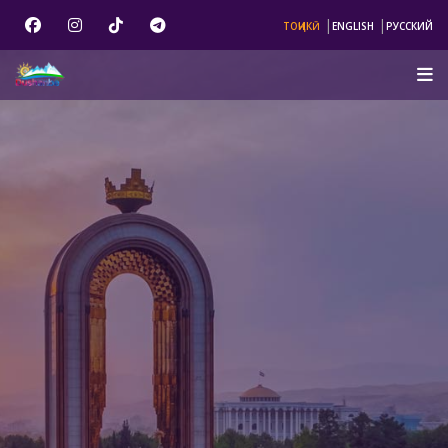
|
|
ТОҶИКӢ
ENGLISH
РУССКИЙ