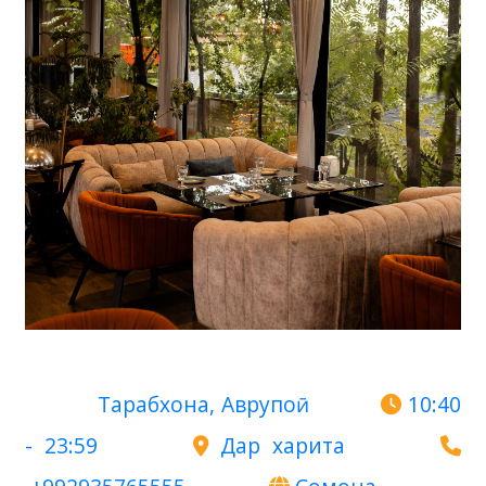
Тарабхона, Аврупоӣ
10:40
- 23:59
Дар харита