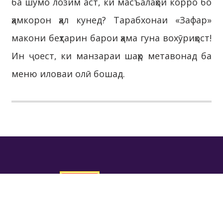
ба шумо лозим аст, ки масъалаҳои корро бо
ҳамкорон ҳал кунед? Тарабхонаи «Зафар»
макони беҳтарин барои ҳама гуна вохӯриҳост!
Ин ҷоест, ки манзараи шаҳр метавонад ба
меню иловаи олӣ бошад.
МАҚОМОТИ ИҶРОИЯИ
ҲОКИМИЯТИ ДАВЛАТИИ
ШАҲРИ ДУШАНБЕ