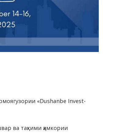
рмоягузории «Dushanbe Invest-
вар ва таҳкими ҳамкории