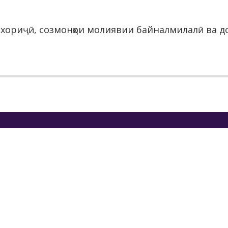
 хориҷӣ, созмонҳои молиявии байналмилалӣ ва до
МОТИ ИҶРОИЯИ ҲОКИМИЯТИ
Т
АТИИ ШАҲРИ ДУШАНБЕ
АИ САЙЁҲИИ МАҚОМОТИ