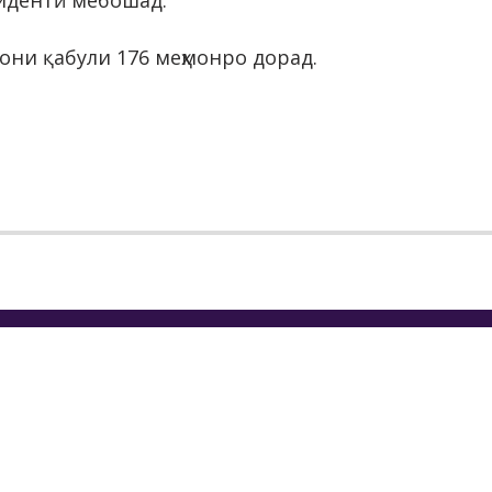
зидентӣ мебошад.
они қабули 176 меҳмонро дорад.
МОТИ ИҶРОИЯИ ҲОКИМИЯТИ
Т
АТИИ ШАҲРИ ДУШАНБЕ