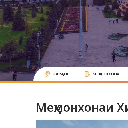
ФАРҲАНГ
МЕҲМОНХОНА
Меҳмонхонаи Х