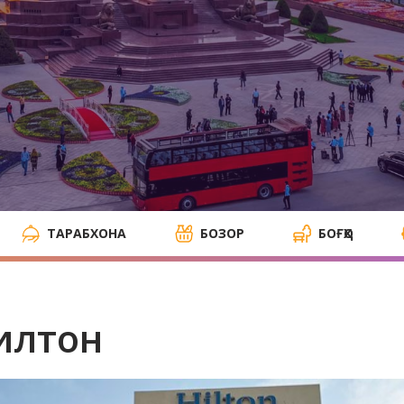
ТАРАБХОНА
БОЗОР
БОҒҲО
илтон