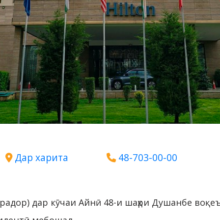
Дар харита
48-703-00-00
радор) дар кӯчаи Айнӣ 48-и шаҳри Душанбе воқеъ 