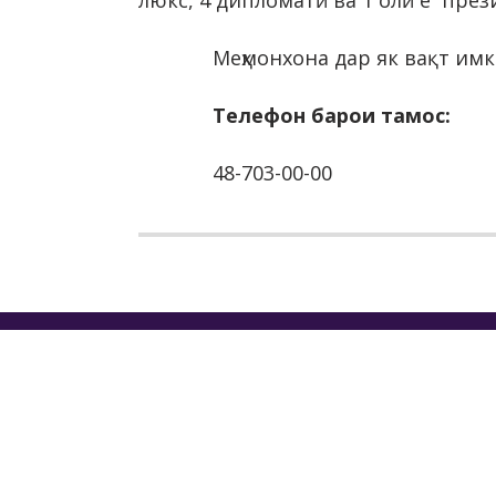
люкс, 4 дипломатӣ ва 1 олӣ ё пре
Меҳмонхона дар як вақт имк
Телефон барои тамос:
48-703-00-00
МАҚО
ДАВЛ