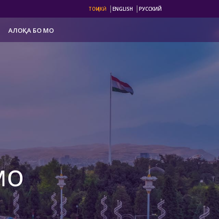
|
|
ТОҶИКӢ
ENGLISH
РУССКИЙ
АЛОҚА БО МО
мо