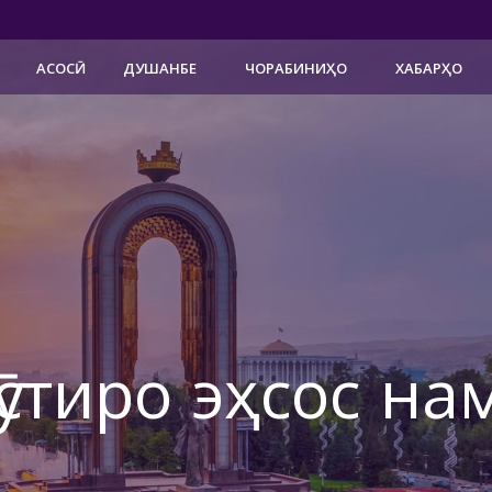
АСОСӢ
ДУШАНБЕ
ЧОРАБИНИҲО
ХАБАРҲО
ӯстиро эҳсос на