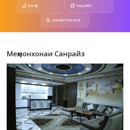
БОҒҲО
НАҚЛИЁТ
ХИЗМАТРАСОНӢ
Меҳмонхонаи Санрайз