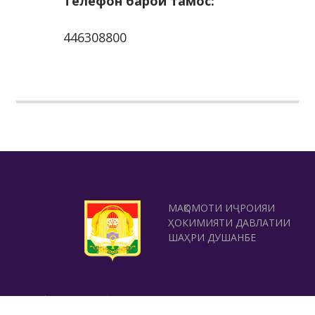
Телефон барои тамос:
446308800
МАҚОМОТИ ИҶРОИЯИ
ҲОКИМИЯТИ ДАВЛАТИИ
ШАҲРИ ДУШАНБЕ
ШУЪБАИ САЙЁҲИИ