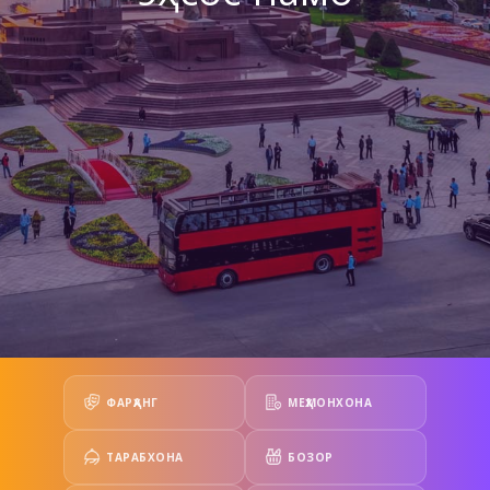
ФАРҲАНГ
МЕҲМОНХОНА
ТАРАБХОНА
БОЗОР