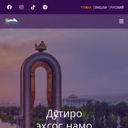
|
|
ТОҶИКӢ
ENGLISH
РУССКИЙ
Дӯстиро
эҳсос намо