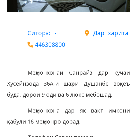
Ситора: -
Дар харита
446308800
Меҳмонхонаи Санрайз дар кӯчаи
Ҳусейнзода 36А-и шаҳри Душанбе воқеъ
буда, дорои 9 одӣ ва 6 люкс мебошад.
Меҳмонхона дар як вақт имкони
қабули 16 меҳмонро дорад.