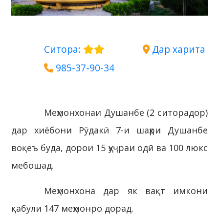
Ситора:
Дар харита
985-37-90-34
Меҳмонхонаи Душанбе (2 ситорадор)
дар хиёбони Рӯдакӣ 7-и шаҳри Душанбе
воқеъ буда, дорои 15 ҳуҷраи одӣ ва 100 люкс
мебошад.
Меҳмонхона дар як вақт имкони
қабули 147 меҳмонро дорад.