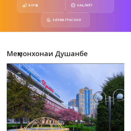
БОҒҲО
НАҚЛИЁТ
ХИЗМАТРАСОНӢ
Меҳмонхонаи Душанбе