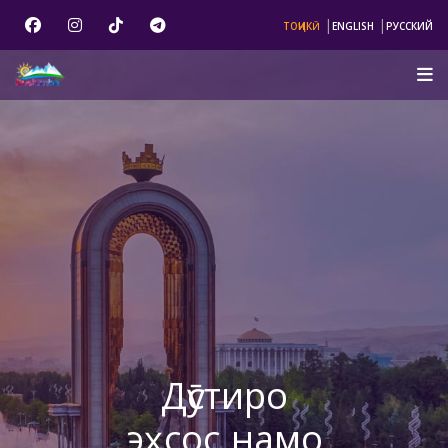
|
|
ТОҶИКӢ
ENGLISH
РУССКИЙ
Дӯстиро
эҳсос намо