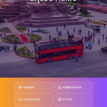
ФАРҲАНГ
МЕҲМОНХОНА
ТАРАБХОНА
БОЗОР