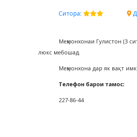
Ситора:
Д
Меҳмонхонаи Гулистон (3 си
люкс мебошад.
Меҳмонхона дар як вақт имк
Телефон барои тамос:
227-86-44
886-00-11-54