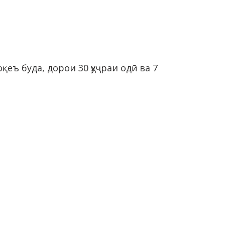
қеъ буда, дорои 30 ҳуҷраи одӣ ва 7