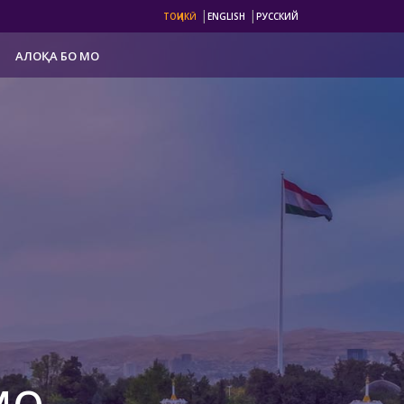
|
|
ТОҶИКӢ
ENGLISH
РУССКИЙ
АЛОҚА БО МО