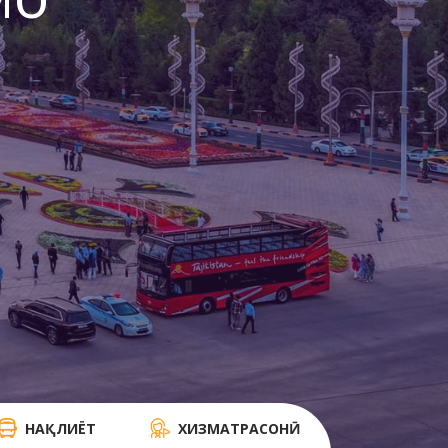
мо
НАҚЛИЁТ
ХИЗМАТРАСОНӢ