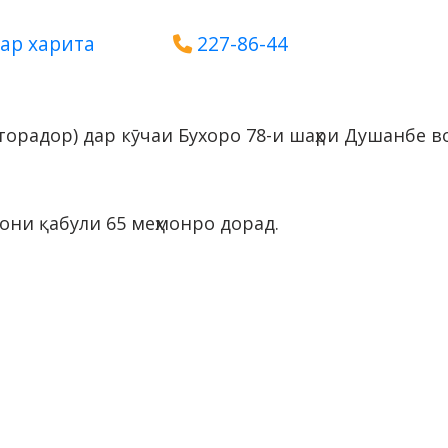
ар харита
227-86-44
торадор) дар кӯчаи Бухоро 78-и шаҳри Душанбе во
они қабули 65 меҳмонро дорад.