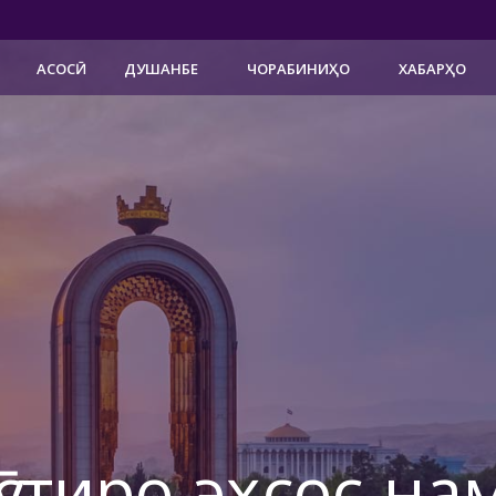
АСОСӢ
ДУШАНБЕ
ЧОРАБИНИҲО
ХАБАРҲО