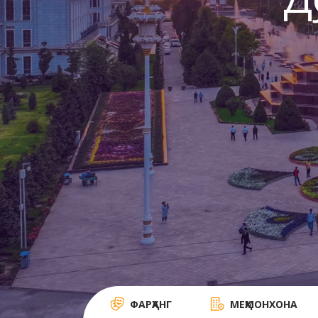
Д
ФАРҲАНГ
МЕҲМОНХОНА