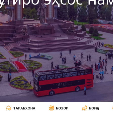
ӯстиро эҳсос на
ТАРАБХОНА
БОЗОР
БОҒҲО