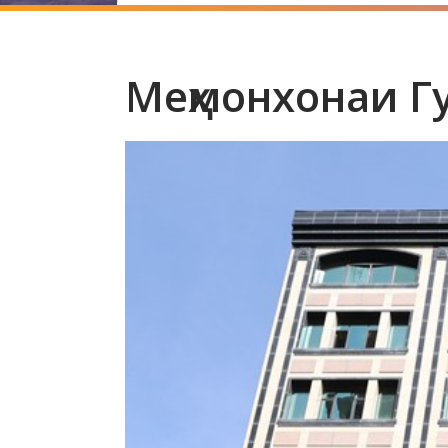
Меҳмонхонаи Г