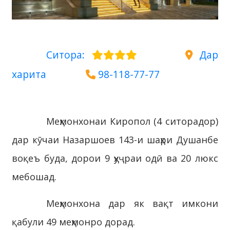
Ситора:
Дар
харита
98-118-77-77
Меҳмонхонаи Киропол (4 ситорадор)
дар кӯчаи Назаршоев 143-и шаҳри Душанбе
воқеъ буда, дорои 9 ҳуҷраи одӣ ва 20 люкс
мебошад.
Меҳмонхона дар як вақт имкони
қабули 49 меҳмонро дорад.