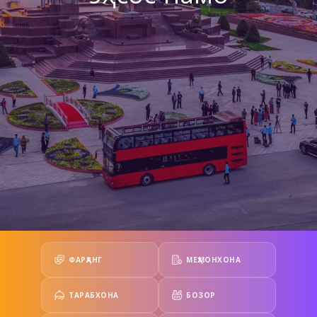
ФАРҲАНГ
МЕҲМОНХОНА
ТАРАБХОНА
БОЗОР