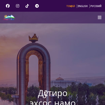
|
|
ТОҶИКӢ
ENGLISH
РУССКИЙ
Дӯстиро
эҳсос намо