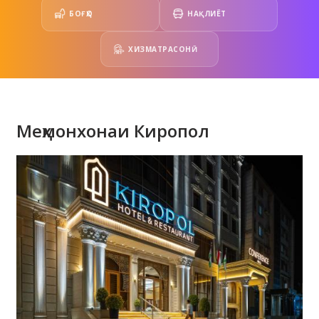
БОҒҲО
НАҚЛИЁТ
ХИЗМАТРАСОНӢ
Меҳмонхонаи Киропол