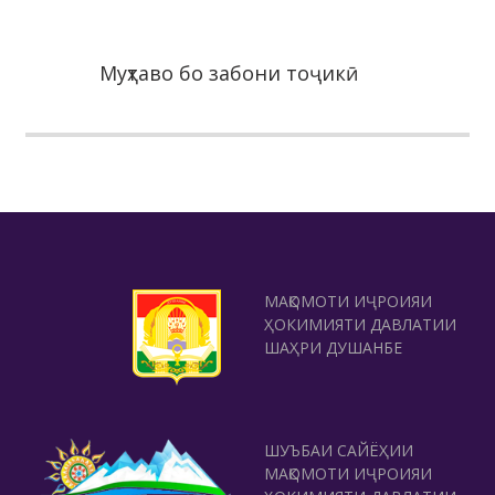
Муҳтаво бо забони тоҷикӣ
МАҚОМОТИ ИҶРОИЯИ
ҲОКИМИЯТИ ДАВЛАТИИ
ШАҲРИ ДУШАНБЕ
ШУЪБАИ САЙЁҲИИ
МАҚОМОТИ ИҶРОИЯИ