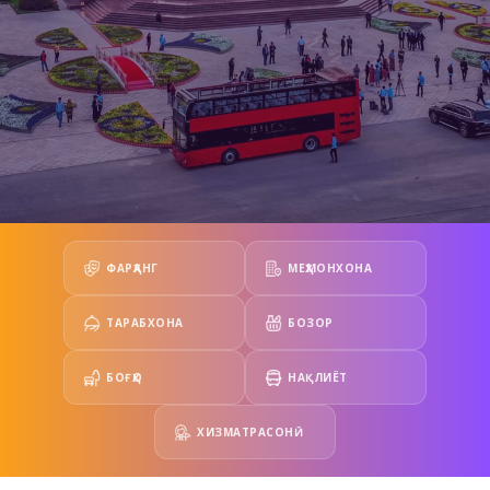
ФАРҲАНГ
МЕҲМОНХОНА
ТАРАБХОНА
БОЗОР
БОҒҲО
НАҚЛИЁТ
ХИЗМАТРАСОНӢ