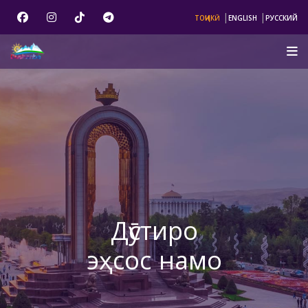
|
|
ТОҶИКӢ
ENGLISH
РУССКИЙ
Дӯстиро
эҳсос намо