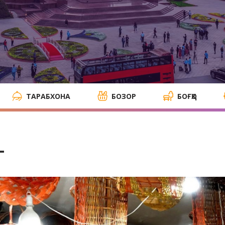
ТАРАБХОНА
БОЗОР
БОҒҲО
т