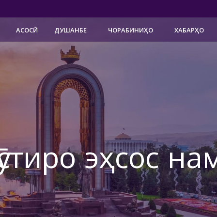
АСОСӢ
ДУШАНБЕ
ЧОРАБИНИҲО
ХАБАРҲО
ӯстиро эҳсос на