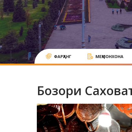
ФАРҲАНГ
МЕҲМОНХОНА
Бозори Сахова