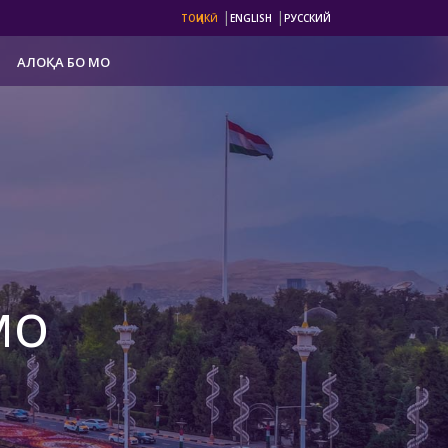
|
|
ТОҶИКӢ
ENGLISH
РУССКИЙ
АЛОҚА БО МО
мо