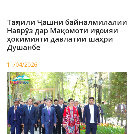
Таҷлили Ҷашни байналмилалии
Наврӯз дар Мақомоти иҷроияи
ҳокимияти давлатии шаҳри
Душанбе
11/04/2026