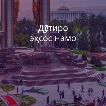
Дӯстиро
эҳсос намо