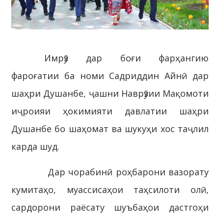
Имрӯз дар боғи фарҳангию
фароғатии ба номи Садриддин Айнӣ дар
шаҳри Душанбе, ҷашни Наврӯзии Мақомоти
иҷроияи ҳокимияти давлатии шаҳри
Душанбе бо шаҳомат ва шукуҳи хос таҷлил
карда шуд.
Дар чорабинӣ роҳбарони вазорату
кумитаҳо, муассисаҳои таҳсилоти олӣ,
сардорони раёсату шуъбаҳои дастгоҳи