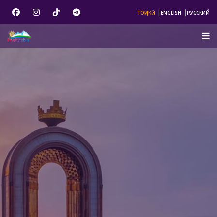
|
|
ТОҶИКӢ
ENGLISH
РУССКИЙ