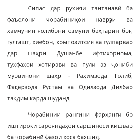
Сипас дар руҳияи тантанавӣ ба
фаъолони чорабиниҳои наврӯзӣ ва
ҳамчунин ғолибони озмуни беҳтарин боғ,
гулгашт, хиёбон, композитсия ва гулпарвар
дар шаҳри Душанбе ифтихорнома,
туҳфаҳои хотиравӣ ва пулӣ аз ҷониби
муовинони шаҳр - Раҳимзода Толиб,
Фақерзода Рустам ва Одилзода Дилбар
тақдим карда шуданд.
Чорабинии рангини фарҳангӣ бо
иштироки сарояндаҳои саршиноси кишвар
ба чорабинӣ фазои хоса бахшид.