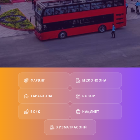
ФАРҲАНГ
МЕҲМОНХОНА
ТАРАБХОНА
БОЗОР
БОҒҲО
НАҚЛИЁТ
ХИЗМАТРАСОНӢ