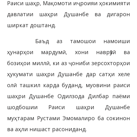
Раиси шаҳр, Мақомоти иҷроияи ҳокимияти
давлатии шаҳри Душанбе ва дигарон
ширкат доштанд.
Баъд аз тамошои намоиши
ҳунарҳои мардумӣ, хони наврӯзӣ ва
бозиҳои миллӣ, ки аз ҷониби зерсохторҳои
ҳукумати шаҳри Душанбе дар сатҳи хеле
олӣ ташкил карда буданд, муовини раиси
шаҳри Душанбе Одилзода Дилбар паёми
шодбошии Раиси шаҳри Душанбе
муҳтарам Рустами Эмомалиро ба сокинон
ва аҳли нишаст расониданд.