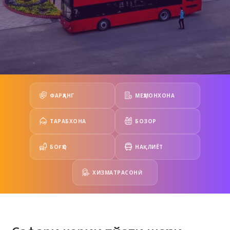
ФАРҲАНГ
МЕҲМОНХОНА
ТАРАБХОНА
БОЗОР
БОҒҲО
НАҚЛИЁТ
ХИЗМАТРАСОНӢ