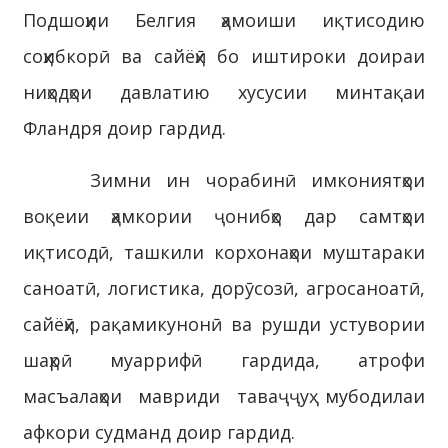
Подшоҳии Белгия ҳамоиши иқтисодию
соҳибкорӣ ва сайёҳӣ бо иштироки доираи
ниҳодҳои давлатию хусусии минтақаи
Фландря доир гардид.
Зимни ин чорабинӣ имкониятҳои
воқеии ҳамкории ҷонибҳо дар самтҳои
иқтисодӣ, ташкили корхонаҳои муштараки
саноатӣ, логистика, дорӯсозӣ, агросаноатӣ,
сайёҳӣ, рақамикунонӣ ва рушди устувории
шаҳрӣ муаррифӣ гардида, атрофи
масъалаҳои мавриди таваҷҷуҳ мубодилаи
афкори судманд доир гардид.