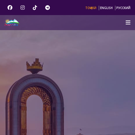
|
|
ТОҶИКӢ
ENGLISH
РУССКИЙ