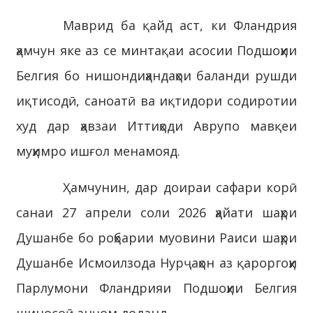
Маврид ба қайд аст, ки Фландрия
ҳамчун яке аз се минтақаи асосии Подшоҳии
Белгия бо нишондиҳандаҳои баланди рушди
иқтисодӣ, саноатӣ ва иқтидори содиротии
худ дар ҳавзаи Иттиҳоди Аврупо мавқеи
муҳимро ишғол менамояд.
Ҳамчунин, дар доираи сафари корӣ
санаи 27 апрели соли 2026 ҳайати шаҳри
Душанбе бо роҳбарии муовини Раиси шаҳри
Душанбе Исмоилзода Нурҷаҳон аз қароргоҳи
Парлумони Фландрияи Подшоҳии Белгия