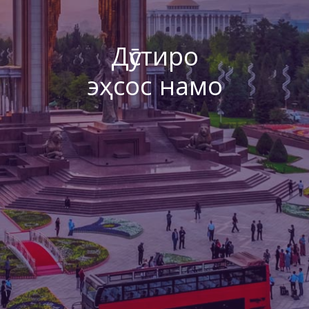
Дӯстиро
эҳсос намо