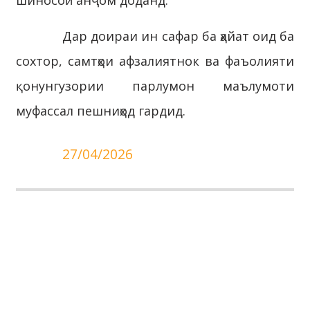
шиносоӣ анҷом доданд.
Дар доираи ин сафар ба ҳайат оид ба
сохтор, самтҳои афзалиятнок ва фаъолияти
қонунгузории парлумон маълумоти
муфассал пешниҳод гардид.
27/04/2026
МАҚОМОТИ ИҶРОИЯИ
ҲОКИМИЯТИ ДАВЛАТИИ