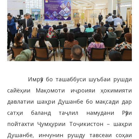
Имрӯз бо ташаббуси шуъбаи рушди
сайёҳии Мақомоти иҷроияи ҳокимияти
давлатии шаҳри Душанбе бо мақсади дар
сатҳи баланд таҷлил намудани Рӯзи
пойтахти Ҷумҳурии Тоҷикистон – шаҳри
Душанбе, инчунин рушду тавсеаи соҳаи