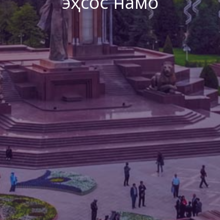
эҳсос намо