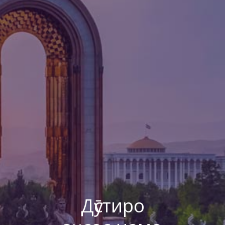
Дӯстиро