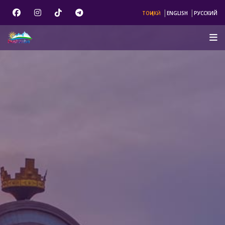
|
|
ТОҶИКӢ
ENGLISH
РУССКИЙ