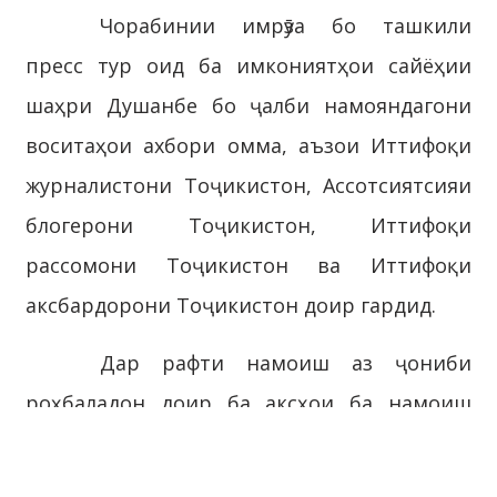
Чорабинии имрӯза бо ташкили
пресс тур оид ба имкониятҳои сайёҳии
шаҳри Душанбе бо ҷалби намояндагони
воситаҳои ахбори омма, аъзои Иттифоқи
журналистони Тоҷикистон, Ассотсиятсияи
блогерони Тоҷикистон, Иттифоқи
рассомони Тоҷикистон ва Иттифоқи
аксбардорони Тоҷикистон доир гардид.
Дар рафти намоиш аз ҷониби
роҳбаладон доир ба аксҳои ба намоиш
гузошта шуда, ки манзараҳои дилфиреб,
мавзеҳои сайёҳӣ ва таърихии пойтахт