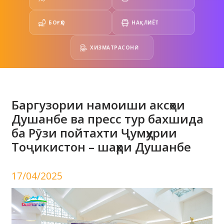
БОҒҲО
НАҚЛИЁТ
ХИЗМАТРАСОНӢ
Баргузории намоиши аксҳои
Душанбе ва пресс тур бахшида
ба Рӯзи пойтахти Ҷумҳурии
Тоҷикистон – шаҳри Душанбе
17/04/2025