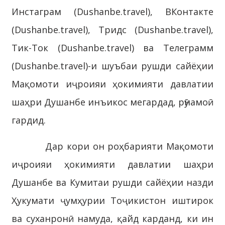
Инстаграм (Dushanbe.travel), ВКонтакте
(Dushanbe.travel), Тридс (Dushanbe.travel),
Тик-Ток (Dushanbe.travel) ва Телеграмм
(Dushanbe.travel)-и шуъбаи рушди сайёҳии
Мақомоти иҷроияи ҳокимияти давлатии
шаҳри Душанбе инъикос мегардад, рӯнамоӣ
гардид.
Дар кори он роҳбарияти Мақомоти
иҷроияи ҳокимияти давлатии шаҳри
Душанбе ва Кумитаи рушди сайёҳии назди
Ҳукумати ҷумҳурии Тоҷикистон иштирок
ва суханронӣ намуда, қайд карданд, ки ин