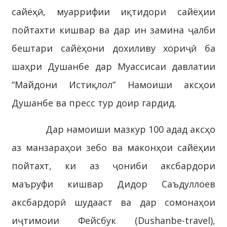
сайёҳӣ, муаррифии иқтидори сайёҳии
пойтахти кишвар ва дар ин замина ҷалби
бештари сайёҳони дохиливу хориҷӣ ба
шаҳри Душанбе дар Муассисаи давлатии
“Майдони Истиқлол” Намоиши аксҳои
Душанбе ва пресс тур доир гардид.
Дар намоиши мазкур 100 адад аксҳо
аз манзараҳои зебо ва маконҳои сайёҳии
пойтахт, ки аз ҷониби аксбардори
маъруфи кишвар Дидор Саъдуллоев
аксбардорӣ шудааст ва дар сомонаҳои
иҷтимоии Фейсбук (Dushanbe-travel),