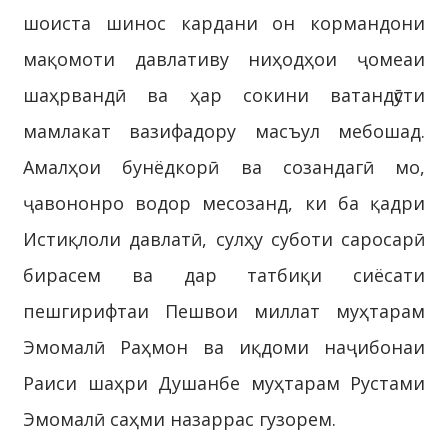
шоиста шинос кардани он кормандони
мақомоти давлативу ниҳодҳои ҷомеаи
шаҳрвандӣ ва ҳар сокини ватандӯсти
мамлакат вазифадору масъул мебошад.
Амалҳои бунёдкорӣ ва созандагӣ мо,
ҷавононро водор месозанд, ки ба қадри
Истиқлоли давлатӣ, сулҳу суботи саросарӣ
бирасем ва дар татбиқи сиёсати
пешгирифтаи Пешвои миллат муҳтарам
Эмомалӣ Раҳмон ва иқдоми наҷибонаи
Раиси шаҳри Душанбе муҳтарам Рустами
Эмомалӣ саҳми назаррас гузорем.