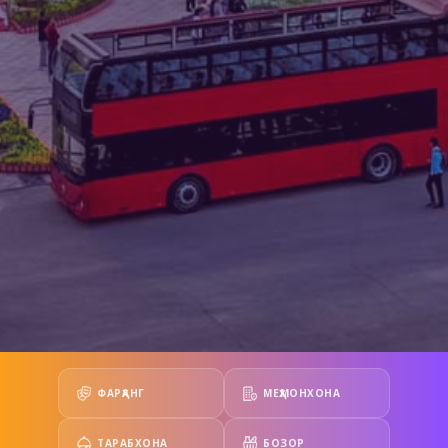
ФАРҲАНГ
МЕҲМОНХОНА
ТАРАБХОНА
БОЗОР