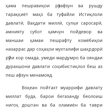
ҳама пешравиҳои рӯзафзун ва рушду
тараққиёт маҳз ба туфайли Истиқлоли
давлатӣ, Ваҳдати миллӣ, сулҳи саросарӣ,
амнияту субот ҳамчун пойдевор ва
маншаи ҳамаи пешрафту комёбиҳои
назаррас дар соҳаҳои мухталифи шаҳрдорӣ
рӯйи кор омада, умеди мардумро ба ояндаи
дурахшони давлати соҳибистиқлол беш аз
пеш афзун менамояд.
Воқеан пойтахт муаррифи давлату
миллат буда, барои бегазанду беолоиш
нигоҳ доштан ва ба оламиён ба таври