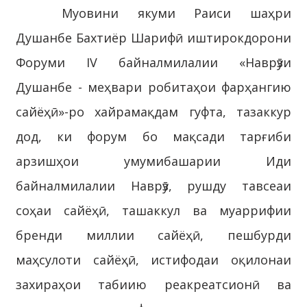
Муовини якуми Раиси шаҳри
Душанбе Бахтиёр Шарифӣ иштирокдорони
Форуми IV байналмилалии «Наврӯзи
Душанбе - меҳвари робитаҳои фарҳангию
сайёҳӣ»-ро хайрамақдам гуфта, тазаккур
дод, ки форум бо мақсади тарғиби
арзишҳои умумибашарии Иди
байналмилалии Наврӯз, рушду тавсеаи
соҳаи сайёҳӣ, ташаккул ва муаррифии
бренди миллии сайёҳӣ, пешбурди
маҳсулоти сайёҳӣ, истифодаи оқилонаи
захираҳои табиию реакреатсионӣ ва