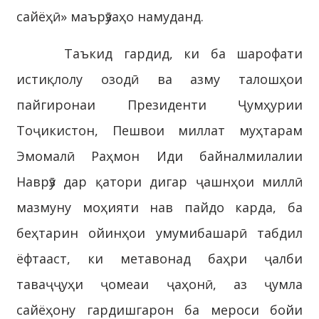
сайёҳӣ» маърӯзаҳо намуданд.
Таъкид гардид, ки ба шарофати
истиқлолу озодӣ ва азму талошҳои
пайгиронаи Президенти Ҷумҳурии
Тоҷикистон, Пешвои миллат муҳтарам
Эмомалӣ Раҳмон Иди байналмилалии
Наврӯз дар қатори дигар ҷашнҳои миллӣ
мазмуну моҳияти нав пайдо карда, ба
беҳтарин ойинҳои умумибашарӣ табдил
ёфтааст, ки метавонад баҳри ҷалби
таваҷҷуҳи ҷомеаи ҷаҳонӣ, аз ҷумла
сайёҳону гардишгарон ба мероси бойи