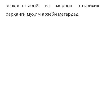
реакреатсионӣ ва мероси таърихию
фарҳангӣ муҳим арзёбӣ мегардад.
Наврӯз, Сада, Меҳргон ва Тиргон —
ҳамчун решапайванди наслҳо,
пайвандгари дирӯзу имрӯз, таҷассумгари
суннатҳои неки ниёгон ва мероси нодири
аҷдодамон метавонанд барои муаррифии
таъриху фарҳанг, урфу одат ва имконияти
сайёҳии мамлакат ҳамчун тамғаи миллии
сайёҳӣ хизмат намоянд.
Дар замони муосир Наврӯз