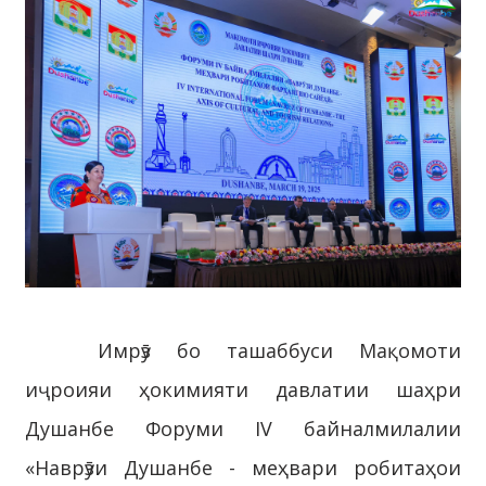
Имрӯз бо ташаббуси Мақомоти
иҷроияи ҳокимияти давлатии шаҳри
Душанбе Форуми IV байналмилалии
«Наврӯзи Душанбе - меҳвари робитаҳои