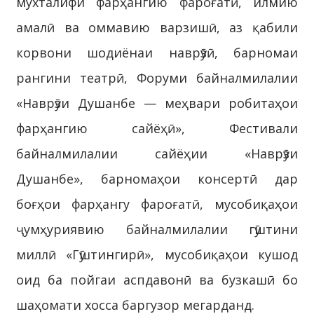
мухталифи фарҳангию фароғатӣ, илмию
амалӣ ва оммавию варзишӣ, аз қабили
корвони шодиёнаи наврӯзӣ, барномаи
рангини театрӣ, Форуми байналмилалии
«Наврӯзи Душанбе — меҳвари робитаҳои
фарҳангию сайёҳӣ», Фестивали
байналмилалии сайёҳии «Наврӯзи
Душанбе», барномаҳои консертӣ дар
боғҳои фарҳангу фароғатӣ, мусобиқаҳои
ҷумҳуриявию байналмилалии гӯштини
миллӣ «Гӯштингирӣ», мусобиқаҳои кушод
оид ба пойгаи аспдавонӣ ва бузкашӣ бо
шаҳомати хосса баргузор мегарданд.