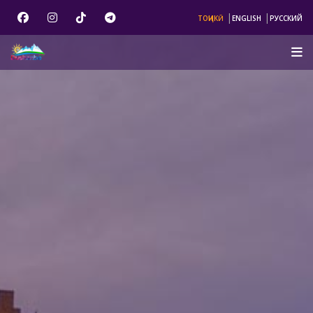
|
|
ТОҶИКӢ
ENGLISH
РУССКИЙ