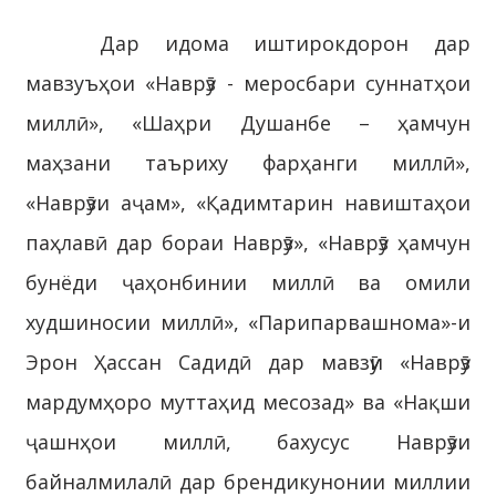
Дар идома иштирокдорон дар
мавзуъҳои «Наврӯз - меросбари суннатҳои
миллӣ», «Шаҳри Душанбе – ҳамчун
маҳзани таъриху фарҳанги миллӣ»,
«Наврӯзи аҷам», «Қадимтарин навиштаҳои
паҳлавӣ дар бораи Наврӯз», «Наврӯз ҳамчун
бунёди ҷаҳонбинии миллӣ ва омили
худшиносии миллӣ», «Парипарвашнома»-и
Эрон Ҳассан Садидӣ дар мавзӯи «Наврӯз
мардумҳоро муттаҳид месозад» ва «Нақши
ҷашнҳои миллӣ, бахусус Наврӯзи
байналмилалӣ дар брендикунонии миллии