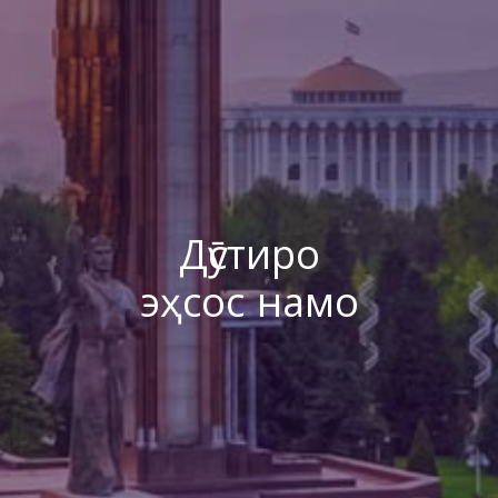
Дӯстиро
эҳсос намо