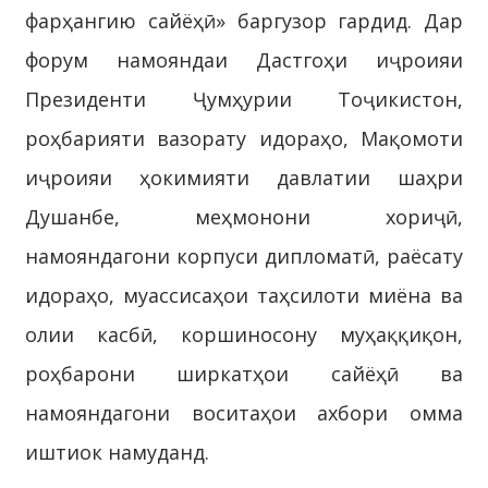
фарҳангию сайёҳӣ» баргузор гардид. Дар
форум намояндаи Дастгоҳи иҷроияи
Президенти Ҷумҳурии Тоҷикистон,
роҳбарияти вазорату идораҳо, Мақомоти
иҷроияи ҳокимияти давлатии шаҳри
Душанбе, меҳмонони хориҷӣ,
намояндагони корпуси дипломатӣ, раёсату
идораҳо, муассисаҳои таҳсилоти миёна ва
олии касбӣ, коршиносону муҳаққиқон,
роҳбарони ширкатҳои сайёҳӣ ва
намояндагони воситаҳои ахбори омма
иштиок намуданд.