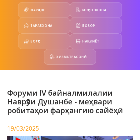
ФАРҲАНГ
МЕҲМОНХОНА
ТАРАБХОНА
БОЗОР
БОҒҲО
НАҚЛИЁТ
ХИЗМАТРАСОНӢ
Форуми IV байналмилалии
Наврӯзи Душанбе - меҳвари
робитаҳои фарҳангию сайёҳӣ
19/03/2025