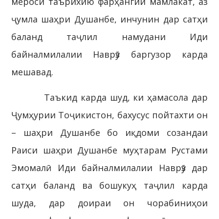
мероси таърихию фарҳангии мамлакат, аз
ҷумла шаҳри Душанбе, инчунин дар сатҳи
баланд таҷлил намудани Иди
байналмилалии Наврӯз баргузор карда
мешавад.
Таъкид карда шуд, ки ҳамасола дар
Ҷумҳурии Тоҷикистон, бахусус пойтахти он
– шаҳри Душанбе бо иқдоми созандаи
Раиси шаҳри Душанбе муҳтарам Рустами
Эмомалӣ Иди байналмилалии Наврӯз дар
сатҳи баланд ва бошукуҳ таҷлил карда
шуда, дар доираи он чорабиниҳои