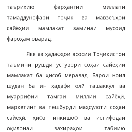
таърихию фарҳангии миллати
тамаддунофари тоҷик ва мавзеъҳои
сайёҳии мамлакат заминаи мусоид
фароҳам оварад.
Яке аз ҳадафҳои асосии Тоҷикистон
таъмини рушди устувори соҳаи сайёҳии
мамлакат ба ҳисоб меравад. Барои ноил
шудан ба ин ҳадафи олӣ ташаккул ва
муаррифии тамғаи миллии сайёҳӣ,
маркетинг ва пешбурди маҳсулоти соҳаи
сайёҳӣ, ҳифз, инкишоф ва истифодаи
оқилонаи захираҳои табиию