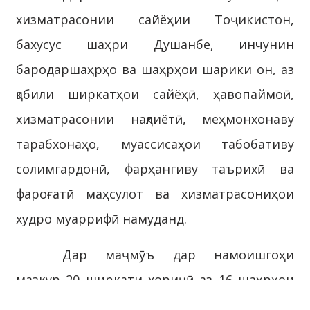
хизматрасонии сайёҳии Тоҷикистон,
бахусус шаҳри Душанбе, инчунин
бародаршаҳрҳо ва шаҳрҳои шарики он, аз
қабили ширкатҳои сайёҳӣ, ҳавопаймоӣ,
хизматрасонии нақлиётӣ, меҳмонхонаву
тарабхонаҳо, муассисаҳои табобативу
солимгардонӣ, фарҳангиву таърихӣ ва
фароғатӣ маҳсулот ва хизматрасониҳои
худро муаррифӣ намуданд.
Дар маҷмӯъ дар намоишгоҳи
мазкур 20 ширкати хориҷӣ аз 16 шаҳрҳои
давлатҳои хориҷӣ ва 90 ширкати ватанӣ