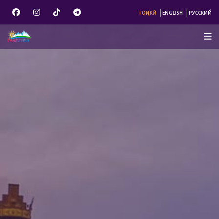
|
|
ТОҶИКӢ
ENGLISH
РУССКИЙ