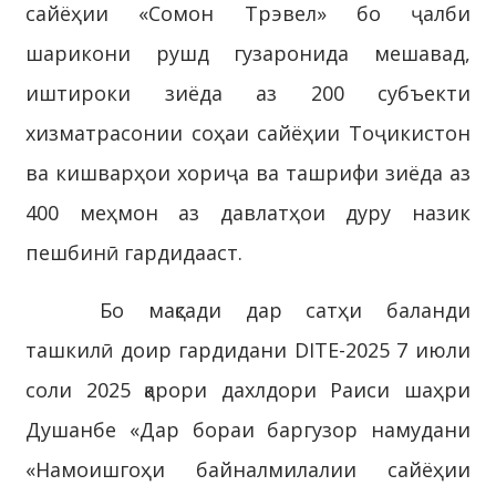
сайёҳии «Сомон Трэвел» бо ҷалби
шарикони рушд гузаронида мешавад,
иштироки зиёда аз 200 субъекти
хизматрасонии соҳаи сайёҳии Тоҷикистон
ва кишварҳои хориҷа ва ташрифи зиёда аз
400 меҳмон аз давлатҳои дуру назик
пешбинӣ гардидааст.
Бо мақсади дар сатҳи баланди
ташкилӣ доир гардидани DITE-2025 7 июли
соли 2025 қарори дахлдори Раиси шаҳри
Душанбе «Дар бораи баргузор намудани
«Намоишгоҳи байналмилалии сайёҳии