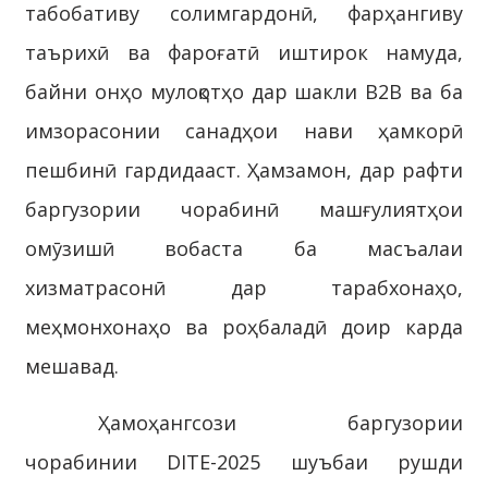
табобативу солимгардонӣ, фарҳангиву
таърихӣ ва фароғатӣ иштирок намуда,
байни онҳо мулоқотҳо дар шакли B2B ва ба
имзорасонии санадҳои нави ҳамкорӣ
пешбинӣ гардидааст. Ҳамзамон, дар рафти
баргузории чорабинӣ машғулиятҳои
омӯзишӣ вобаста ба масъалаи
хизматрасонӣ дар тарабхонаҳо,
меҳмонхонаҳо ва роҳбаладӣ доир карда
мешавад.
Ҳамоҳангсози баргузории
чорабинии DITE-2025 шуъбаи рушди