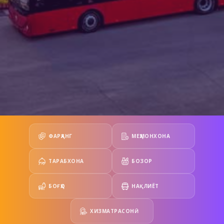
ФАРҲАНГ
МЕҲМОНХОНА
ТАРАБХОНА
БОЗОР
БОҒҲО
НАҚЛИЁТ
ХИЗМАТРАСОНӢ