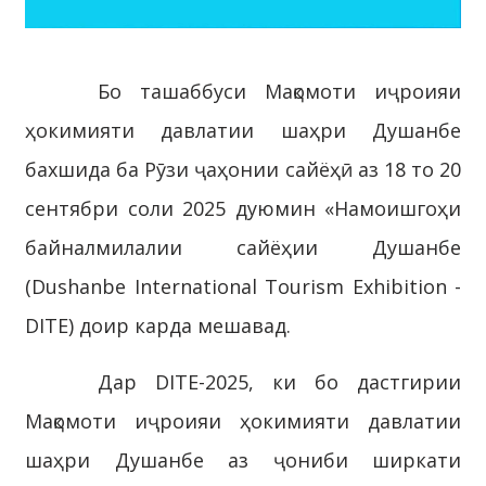
Бо ташаббуси Мақомоти иҷроияи
ҳокимияти давлатии шаҳри Душанбе
бахшида ба Рӯзи ҷаҳонии сайёҳӣ аз 18 то 20
сентябри соли 2025 дуюмин «Намоишгоҳи
байналмилалии сайёҳии Душанбе
(Dushanbe International Tourism Exhibition -
DITE) доир карда мешавад.
Дар DITE-2025, ки бо дастгирии
Мақомоти иҷроияи ҳокимияти давлатии
шаҳри Душанбе аз ҷониби ширкати