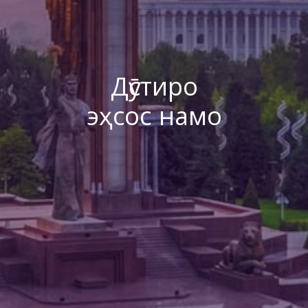
Дӯстиро
эҳсос намо