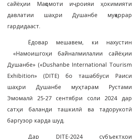
сайёҳии Мақомоти иҷроияи ҳокимияти
давлатии шаҳри Душанбе муқаррар
гардидааст.
Ёдовар мешавем, ки нахустин
«Намоишгоҳи байналмилалии сайёҳии
Душанбе» («Dushanbe International Tourism
Exhibition» (DITE) бо ташаббуси Раиси
шаҳри Душанбе муҳтарам Рустами
Эмомалӣ 25-27 сентябри соли 2024 дар
сатҳи баланди ташкилӣ ва тадорукотӣ
баргузор карда шуд.
Дар DITE-2024 субъектҳои