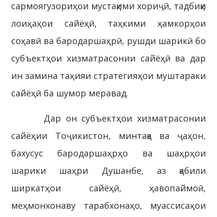
сармоягузориҳои мустақими хориҷӣ, тадбиқи
лоиҳаҳои сайёҳӣ, таҳкими ҳамкорҳои
соҳавӣ ва бародаршаҳрӣ, рушди шарикӣ бо
субъектҳои хизматрасонии сайёҳӣ ва дар
ин замина таҳияи стратегияҳои муштараки
сайёҳӣ ба шумор меравад.
Дар он субъектҳои хизматрасонии
сайёҳии Тоҷикистон, минтақа ва ҷаҳон,
бахусус бародаршаҳрҳо ва шаҳрҳои
шарики шаҳри Душанбе, аз қабили
ширкатҳои сайёҳӣ, ҳавопаймоӣ,
меҳмонхонаву тарабхонаҳо, муассисаҳои