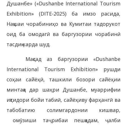
Душанбе» («Dushanbe International Tourism
Exhibition» (DITE-2025) ба имзо расида,
Нақшаи чорабиниҳо ва Кумитаи тадорукот
оид ба омодагӣ ва баргузории чорабинӣ
тасдиқ карда шуд.
Мақсад аз баргузории «Dushanbe
International Tourism Exhibition» рушди
соҳаи сайёҳӣ, ташкили бозори сайёҳии
минтақа дар шаҳри Душанбе, муаррифии
иқтидори бойи табиӣ, сайёҳиву фарҳангӣ ва
табобатию солимгардонии кишвар,
омӯзиши таҷрибаи пешқадам, ҷалби