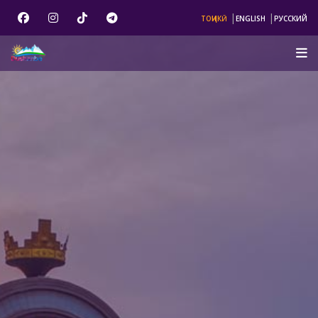
|
|
ТОҶИКӢ
ENGLISH
РУССКИЙ