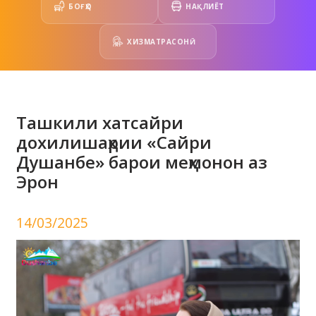
БОҒҲО
НАҚЛИЁТ
ХИЗМАТРАСОНӢ
Ташкили хатсайри
дохилишаҳрии «Сайри
Душанбе» барои меҳмонон аз
Эрон
14/03/2025