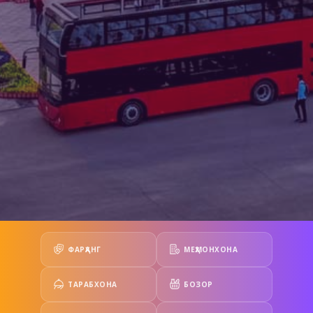
ФАРҲАНГ
МЕҲМОНХОНА
ТАРАБХОНА
БОЗОР