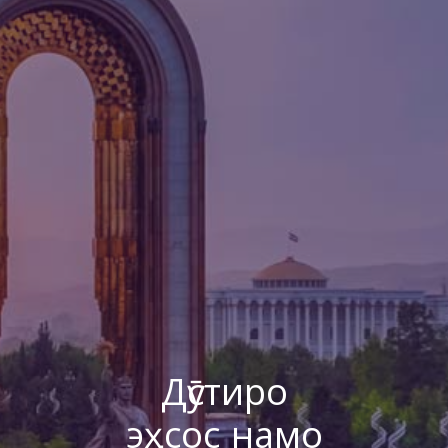
Дӯстиро
эҳсос намо