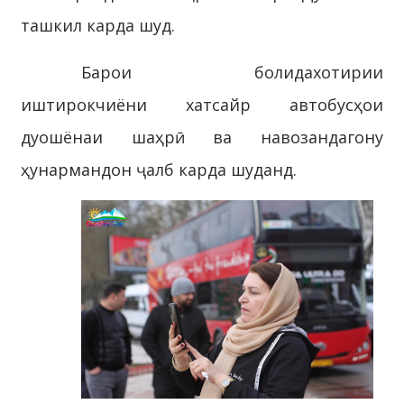
ташкил карда шуд.
Барои болидахотирии
иштирокчиёни хатсайр автобусҳои
дуошёнаи шаҳрӣ ва навозандагону
ҳунармандон ҷалб карда шуданд.