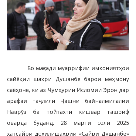
Бо мақсади муаррифии имкониятҳои
сайёҳии шаҳри Душанбе барои меҳмону
саёҳоне, ки аз Ҷумҳурии Исломии Эрон дар
арафаи таҷлили Ҷашни байналмилалии
Наврӯз ба пойтахти кишвар ташриф
оварда буданд, 28 марти соли 2025
хатсайри дохилишаҳрии «Сайри Душанбе»