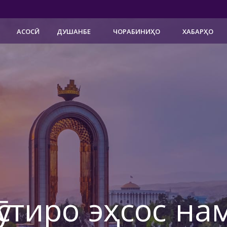
АСОСӢ
ДУШАНБЕ
ЧОРАБИНИҲО
ХАБАРҲО
ӯстиро эҳсос на