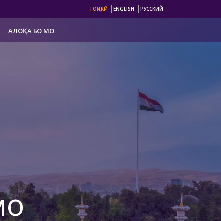
|
|
ТОҶИКӢ
ENGLISH
РУССКИЙ
АЛОҚА БО МО
мо