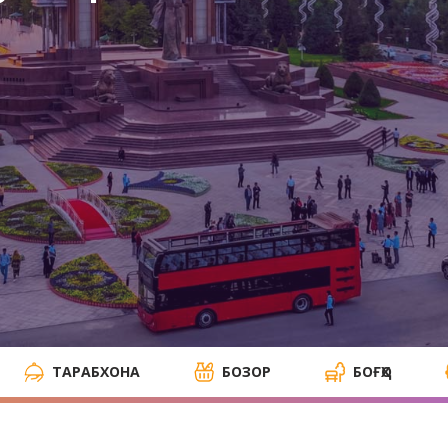
ТАРАБХОНА
БОЗОР
БОҒҲО