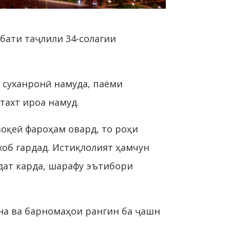
бати таҷлили 34-солагии
 суханронӣ намуда, паёми
ахт ироа намуд.
оқеӣ фароҳам овард, то роҳи
хоб гардад. Истиқлолият ҳамчун
дат карда, шарафу эътибори
на ва барномаҳои рангин ба ҷашн