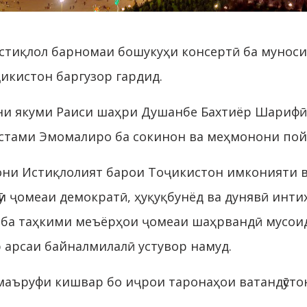
тиқлол барномаи бошукуҳи консертӣ ба муноси
икистон баргузор гардид.
ни якуми Раиси шаҳри Душанбе Бахтиёр Шарифӣ
стами Эмомалиро ба сокинон ва меҳмонони пойт
они Истиқлолият барои Тоҷикистон имконияти в
 ҷомеаи демократӣ, ҳуқуқбунёд ва дунявӣ инти
т ба таҳкими меъёрҳои ҷомеаи шаҳрвандӣ мусои
 арсаи байналмилалӣ устувор намуд.
маъруфи кишвар бо иҷрои таронаҳои ватандӯсто