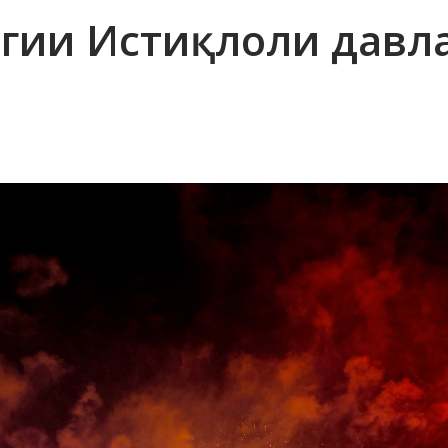
лагии Истиқлоли давл