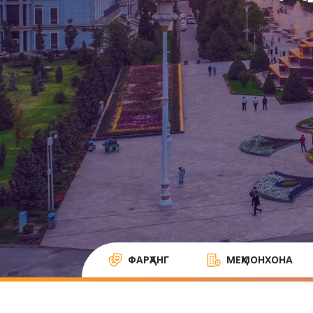
ФАРҲАНГ
МЕҲМОНХОНА