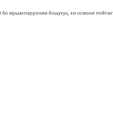
бо мушакпарронии бошукуҳ, ки осмони пойтахт
МОТИ ИҶРОИЯИ ҲОКИМИЯТИ
Т
АТИИ ШАҲРИ ДУШАНБЕ