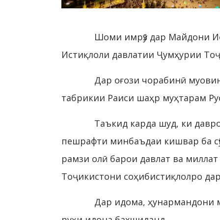
Шоми имрӯз дар Майдони Ис
Истиқлоли давлатии Ҷумҳурии Тоҷ
Дар оғози чорабинӣ муови
табрикии Раиси шаҳр муҳтарам Ру
Таъкид карда шуд, ки давр
пешрафти минбаъдаи кишвар ба сӯи
рамзи олӣ барои давлат ва милла
Тоҷикистони соҳибистиқлолро дар
Дар идома, ҳунармандони 
руҳи идона бахшиданд.