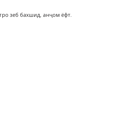
ро зеб бахшид, анҷом ёфт.
АМОС
Хиёбони Рӯдакӣ 42, Душанбе
(+992 37) 2231119
,
(+992 37) 231829