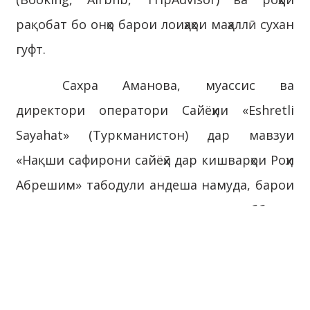
рақобат бо онҳо барои лоиҳаҳои маҳаллӣ сухан
гуфт.
Сахра Аманова, муассис ва
директори оператори Сайёҳии «Eshretli
Sayahat» (Туркманистон) дар мавзуи
«Нақши сафирони сайёҳӣ дар кишварҳои Роҳи
Абрешим» табодули андеша намуда, барои
тақвияти таъсиргузории онҳо ташаббусҳои
муштарак пешниҳод намуд.
Аҳмад Балала, медиамашваратчӣ дар
«Cromex Group» дар бораи аҳамияти