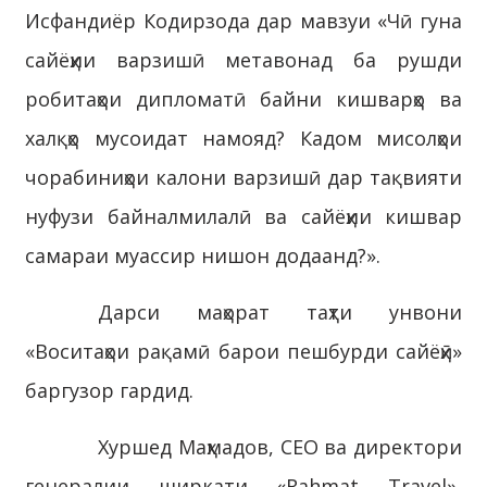
Исфандиёр Кодирзода дар мавзуи «Чӣ гуна
сайёҳии варзишӣ метавонад ба рушди
робитаҳои дипломатӣ байни кишварҳо ва
халқҳо мусоидат намояд? Кадом мисолҳои
чорабиниҳои калони варзишӣ дар тақвияти
нуфузи байналмилалӣ ва сайёҳии кишвар
самараи муассир нишон додаанд?».
Дарси маҳорат таҳти унвони
«Воситаҳои рақамӣ барои пешбурди сайёҳӣ»
баргузор гардид.
Хуршед Маҳмадов, CEO ва директори
генералии ширкати «Rahmat Travel»,