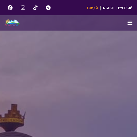
|
|
ТОҶИКӢ
ENGLISH
РУССКИЙ