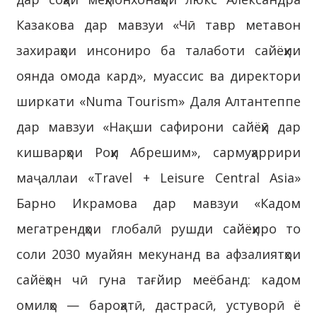
Казакова дар мавзуи «Чӣ тавр метавон
захираҳои инсониро ба талаботи сайёҳии
оянда омода кард», муассис ва директори
ширкати «Numa Tourism» Даля Алтантеппе
дар мавзуи «Нақши сафирони сайёҳӣ дар
кишварҳои Роҳи Абрешим», сармуҳаррири
маҷаллаи «Travel + Leisure Central Asia»
Барно Икрамова дар мавзуи «Кадом
мегатрендҳои глобалӣ рушди сайёҳиро то
соли 2030 муайян мекунанд ва афзалиятҳои
сайёҳон чӣ гуна тағйир меёбанд: кадом
омилҳо — бароҳатӣ, дастрасӣ, устуворӣ ё