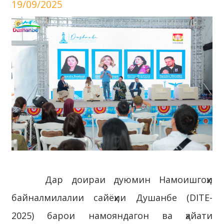
19/09/2025
Дар доираи дуюмин Намоишгоҳи
байналмилалии сайёҳии Душанбе (DITE-
2025) барои намояндагон ва ҳайати