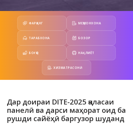
ФАРҲАНГ
МЕҲМОНХОНА
ТАРАБХОНА
БОЗОР
БОҒҲО
НАҚЛИЁТ
ХИЗМАТРАСОНӢ
Дар доираи DITE-2025 ҷаласаи
панелӣ ва дарси маҳорат оид ба
рушди сайёҳӣ баргузор шуданд