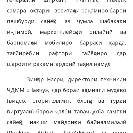
самараноктарин воситаҳои рақамиро барои
пешбурди сайёҳӣ, аз ҷумла шабакаҳои
иҷтимоӣ, маркетплейсҳои онлайнӣ ва
барномаҳои мобилиро баррасӣ карда,
тағйирёбии рафтори сайёҳонро дар
шароити рақамигардонӣ таҳлил намуд.
Зинҳор Насрӣ, директори техникии
ҶДММ «Навҷу», дар бораи аҳамияти муҳтаво
(видео, сторителлинг, блогҳо ва турҳои
виртуалӣ) барои ҷалби таваҷҷуҳ ба самтҳои
сайёҳӣ, нақши майдонҳои байналмилалӣ
(Booking, Airbnb, TripAdvisor) ва роҳҳои