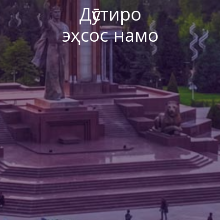
Дӯстиро
эҳсос намо