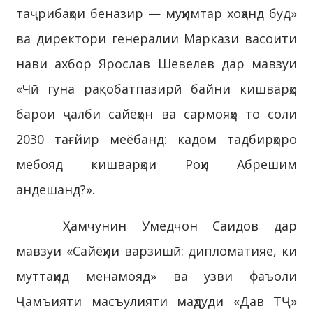
таҷрибаҳои беназир — муҳимтар хоҳанд буд»
ва директори генералии Маркази васоити
нави ахбор Ярослав Шевелев дар мавзуи
«Чӣ гуна рақобатпазирӣ байни кишварҳо
барои ҷалби сайёҳон ва сармояҳо то соли
2030 тағйир меёбанд: кадом тадбирҳоро
мебояд кишварҳои Роҳи Абрешим
андешанд?».
Ҳамчунин Умедчон Саидов дар
мавзуи «Сайёҳии варзишӣ: дипломатияе, ки
муттаҳид менамояд» ва узви фаъоли
Ҷамъияти масъулияти маҳдуди «Дав ТҶ»