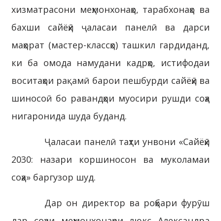
хизматрасони меҳмонхонаҳо, тарабхонаҳо ва
бахши сайёҳӣ ҷаласаи панелӣ ва дарси
маҳорат (мастер-классҳо) ташкил гардиданд,
ки ба омода намудани кадрҳо, истифодаи
воситаҳои рақамӣ барои пешбурди сайёҳӣ ва
шиносоӣ бо равандҳои муосири рушди соҳа
нигаронида шуда буданд.
Ҷаласаи панелӣ таҳти унвони «Сайёҳӣ
2030: назари коршиносон ва муколамаи
соҳа» баргузор шуд.
Дар он директор ва роҳбари фурӯш
дар соҳаи меҳмонхонаҳои люкс Александра