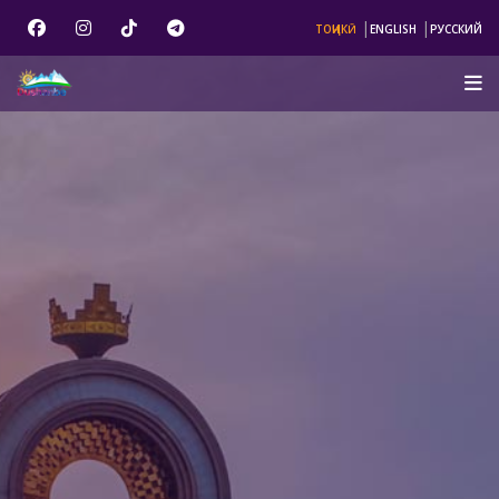
|
|
ТОҶИКӢ
ENGLISH
РУССКИЙ