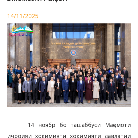
14/11/2025
14 ноябр бо ташаббуси Мақомоти
иҷроияи ҳокимияти ҳокимияти давлатии