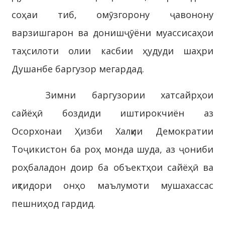
соҳаи тиб, омӯзгорону ҷавонону
варзишгарон ва донишҷӯёни муассисаҳои
таҳсилоти олии касбии ҳудуди шаҳри
Душанбе баргузор мегардад.
Зимни баргузории хатсайрҳои
сайёҳӣ боздиди иштирокчиён аз
Осорхонаи Ҳизби Халқии Демократии
Тоҷикистон ба роҳ монда шуда, аз ҷониби
роҳбаладон доир ба объектҳои сайёҳӣ ва
иқтидори онҳо маълумоти мушахассас
пешниҳод гардид.