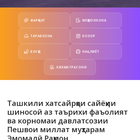
ФАРҲАНГ
МЕҲМОНХОНА
ТАРАБХОНА
БОЗОР
БОҒҲО
НАҚЛИЁТ
ХИЗМАТРАСОНӢ
Ташкили хатсайрҳои сайёҳии
шиносоӣ аз таърихи фаъолият
ва корномаи давлатсозии
Пешвои миллат муҳтарам
Эмомалӣ Раҳмон