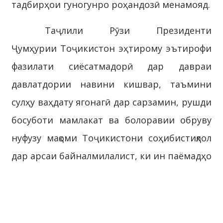
тадбирҳои гуногунро роҳандозӣ менамояд.
Таҷлили Рӯзи Президенти
Ҷумҳурии Тоҷикистон эҳтирому эътирофи
фазилати сиёсатмадорӣ дар давраи
давлатдории навини кишвар, таъмини
сулҳу ваҳдату ягонагӣ дар сарзамин, рушди
босуботи мамлакат ва болоравии обруву
нуфузу мақоми Тоҷикистони соҳибистиқлол
дар арсаи байналмилалист, ки ин паёмадҳо
дар маҷмӯъ аз салоҳиятнокӣ, фаъолияти
босамар ва соҳибхирадии Асосгузори сулҳу
ваҳдати миллӣ – Пешвои миллат,