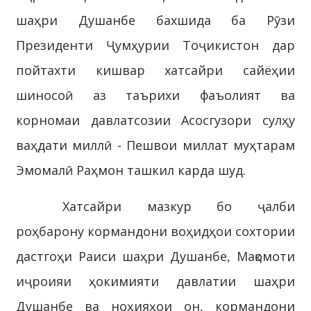
шаҳри Душанбе бахшида ба Рӯзи
Президенти Ҷумҳурии Тоҷикистон дар
пойтахти кишвар хатсайри сайёҳии
шиносоӣ аз таърихи фаъолият ва
корномаи давлатсозии Асосгузори сулҳу
ваҳдати миллӣ - Пешвои миллат муҳтарам
Эмомалӣ Раҳмон ташкил карда шуд.
Хатсайри мазкур бо ҷалби
роҳбарону кормандони воҳидҳои сохтории
дастгоҳи Раиси шаҳри Душанбе, Мақомоти
иҷроияи ҳокимияти давлатии шаҳри
Душанбе ва ноҳияҳои он, кормандони