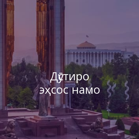
Дӯстиро
эҳсос намо