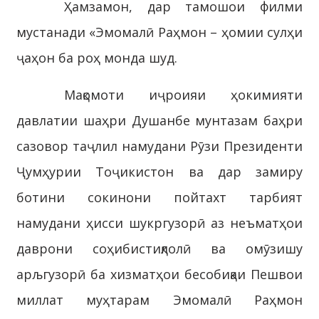
Ҳамзамон, дар тамошои филми
мустанади «Эмомалӣ Раҳмон – ҳомии сулҳи
ҷаҳон ба роҳ монда шуд.
Мақомоти иҷроияи ҳокимияти
давлатии шаҳри Душанбе мунтазам баҳри
сазовор таҷлил намудани Рӯзи Президенти
Ҷумҳурии Тоҷикистон ва дар замиру
ботини сокинони пойтахт тарбият
намудани ҳисси шукргузорӣ аз неъматҳои
даврони соҳибистиқлолӣ ва омӯзишу
арљгузорӣ ба хизматҳои бесобиқаи Пешвои
миллат муҳтарам Эмомалӣ Раҳмон