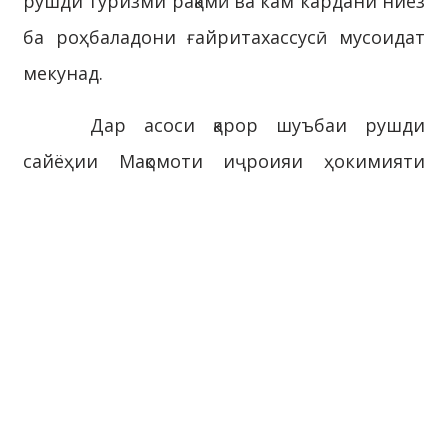
рушди туризми рақамӣ ва кам кардани ниёз
ба роҳбаладони ғайритахассусӣ мусоидат
мекунад.
Дар асоси қарор шуъбаи рушди
сайёҳии Мақомоти иҷроияи ҳокимияти
давлатии шаҳри Душанбе якҷо бо
сохторҳои дахлдор минбаъд низ ҷиҳати
насби «QR-роҳнамо» дар назди бинову
иншооти сайёҳӣ ва маконҳои таърихиву
фарҳангии дигар чораандешӣ менамоянд.
Лоиҳаи «QR-роҳнамо» яке аз
ташаббусҳои муҳим дар роҳи табдили