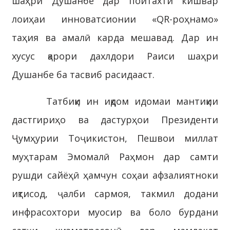
шаҳри Душанбе дар пойтахти кишвар
лоиҳаи инноватсионии «QR-роҳнамо»
таҳия ва амалӣ карда мешавад. Дар ин
хусус қарори дахлдори Раиси шаҳри
Душанбе ба тасвиб расидааст.
Татбиқи ин иқдом идомаи мантиқии
дастгириҳо ва дастурҳои Президенти
Ҷумҳурии Тоҷикистон, Пешвои миллат
муҳтарам Эмомалӣ Раҳмон дар самти
рушди сайёҳӣ ҳамчун соҳаи афзалиятноки
иқтисод, ҷалби сармоя, такмил додани
инфрасохтори муосир ва боло бурдани