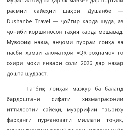
муфассал оид ба ҳар як мавзеъ дар портали
расмии сайёҳии шаҳри Душанбе —
Dushanbe Travel — ҷойгир карда шуда, аз
ҷониби коршиносон таҳия карда мешавад.
Мувофиқи нақша, анҷоми пурраи лоиҳа ва
насби ҳамаи аломатҳои «QR-роҳнамо» то
охири моҳи январи соли 2026 дар назар
дошта шудааст.
Татбиқи лоиҳаи мазкур ба баланд
бардоштани сифати хизматрасонии
иттилоотии сайёҳӣ, муаррифии таъриху
фарҳанги пурғановати миллати тоҷик,