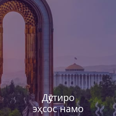
Дӯстиро
эҳсос намо