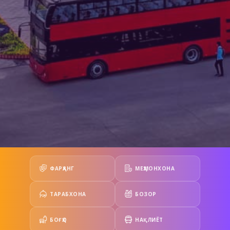
ФАРҲАНГ
МЕҲМОНХОНА
ТАРАБХОНА
БОЗОР
БОҒҲО
НАҚЛИЁТ