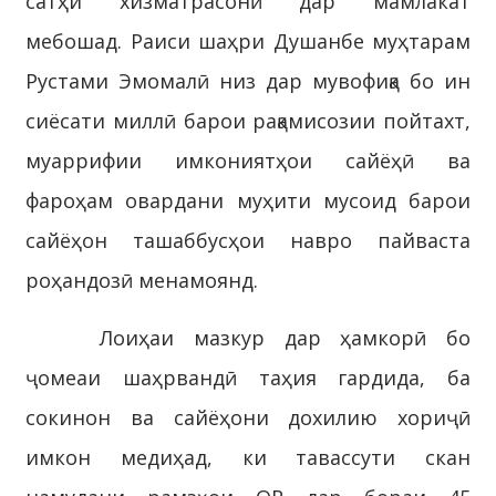
сатҳи хизматрасонӣ дар мамлакат
мебошад. Раиси шаҳри Душанбе муҳтарам
Рустами Эмомалӣ низ дар мувофиқа бо ин
сиёсати миллӣ барои рақамисозии пойтахт,
муаррифии имкониятҳои сайёҳӣ ва
фароҳам овардани муҳити мусоид барои
сайёҳон ташаббусҳои навро пайваста
роҳандозӣ менамоянд.
Лоиҳаи мазкур дар ҳамкорӣ бо
ҷомеаи шаҳрвандӣ таҳия гардида, ба
сокинон ва сайёҳони дохилию хориҷӣ
имкон медиҳад, ки тавассути скан