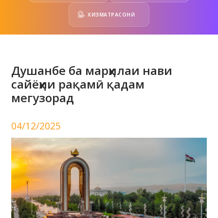
ХИЗМАТРАСОНӢ
Душанбе ба марҳилаи нави
сайёҳии рақамӣ қадам
мегузорад
04/12/2025