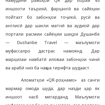
намудани рамзҳои QR дар бораи 45
иншооти таърихӣ, фарҳангӣ ва сайёҳии
пойтахт бо забонҳои тоҷикӣ, русӣ ва
англисӣ дар шакли матнӣ ва аудиоӣ дар
портали расмии сайёҳии шаҳри Душанбе
— Dushanbe Travel — маълумоти
муфассалро дастрас намоянд. Дар
марҳилаи навбатӣ иловаи забонҳои чинӣ
ва арабӣ низ ба нақша гирифта шудааст.
Аломатҳои «QR-роҳнамо» аз санги
мармар омода шуда, дар назди ҳар як
иншоот насб мегарданд. Маълумоти