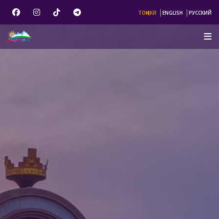
|
|
ТОҶИКӢ
ENGLISH
РУССКИЙ