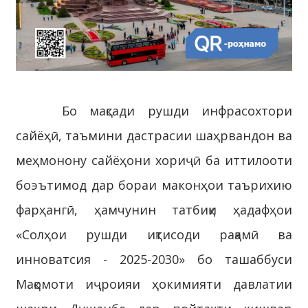
Бо мақсади рушди инфрасохтори
сайёҳӣ, таъмини дастрасии шаҳрвандон ва
меҳмонону сайёҳони хориҷӣ ба иттилооти
боэътимод дар бораи маконҳои таърихию
фарҳангӣ, ҳамчунин татбиқи ҳадафҳои
«Солҳои рушди иқтисоди рақамӣ ва
инноватсия - 2025-2030» бо ташаббуси
Мақомоти иҷроияи ҳокимияти давлатии