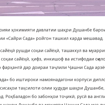
роияи ҳокимияти давлатии шаҳри Душанбе барои
ии «Сайри Сада» ройгон ташкил карда мешавад.
 сайёҳӣ рушди соҳаи сайёҳӣ, ташаккул ва муарр
соҳаи сайёҳӣ, ҳифз, инкишоф ва истифодаи оқи
 фарҳангӣ дар доираи таҷлили Ҷашни Сада арзё
Сада» бо иштироки намоянадагони корпуси дипл
сисаҳои таҳсилоти олии ҳудуди шаҳри Душанбе
. Роҳбаладон бо забонҳои тоҷикӣ, русӣ ва англ
ии шаҳри Душанбе ва моҳияти Ҷашни Сада маъл