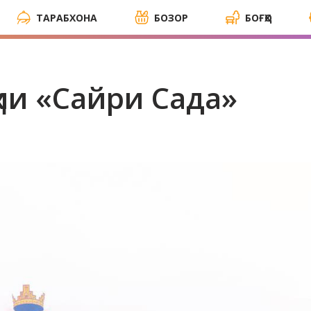
ТАРАБХОНА
БОЗОР
БОҒҲО
ии «Сайри Сада»