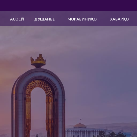
АСОСӢ
ДУШАНБЕ
ЧОРАБИНИҲО
ХАБАРҲО