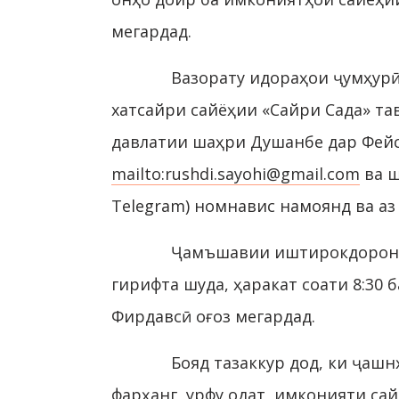
мегардад.
Вазорату идораҳои ҷумҳур
хатсайри сайёҳии «Сайри Сада» т
давлатии шаҳри Душанбе дар Фейс
mailto:rushdi.sayohi@gmail.com
ва ш
Telegram) номнавис намоянд ва аз
Ҷамъшавии иштирокдорон со
гирифта шуда, ҳаракат соати 8:30 
Фирдавсӣ оғоз мегардад.
Бояд тазаккур дод, ки ҷаш
фарҳанг, урфу одат, имконияти са