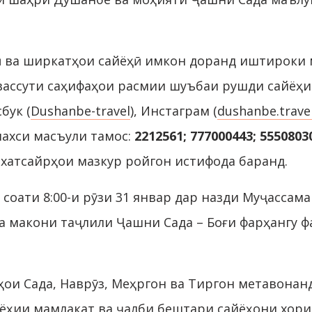
ӣ ва ширкатҳои сайёҳӣ имкон доранд иштироки 
авассути саҳифаҳои расмии шуъбаи рушди сайёҳ
бук (
Dushanbe-travel
), Инстаграм (
dushanbe.trave
ахси масъули тамос:
2212561; 777000443; 5550803
 хатсайрҳои мазкур ройгон истифода баранд.
ати 8:00-и рӯзи 31 январ дар назди Муҷассам
ба макони таҷлили Ҷашни Сада – Боғи фарҳангу ф
нҳои Сада, Наврӯз, Меҳргон ва Тиргон метавона
йёҳии мамлакат ва ҷалби бештари сайёҳони хор