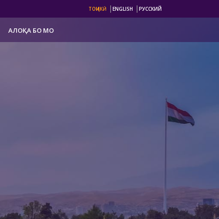
|
|
ТОҶИКӢ
ENGLISH
РУССКИЙ
АЛОҚА БО МО