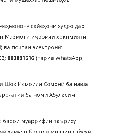
меҳмонону сайёҳони худро дар
ии Мақомоти иҷроияи ҳокимияти
l
) ва почтаи электронӣ:
03; 003881616
(тариқи WhatsApp,
аи Шоҳ Исмоили Сомонӣ ба нақша
ароғатии ба номи Абулқосим
нд барои муаррифии таъриху
иҷӣ ҳамчун бренди миллии сайёҳӣ