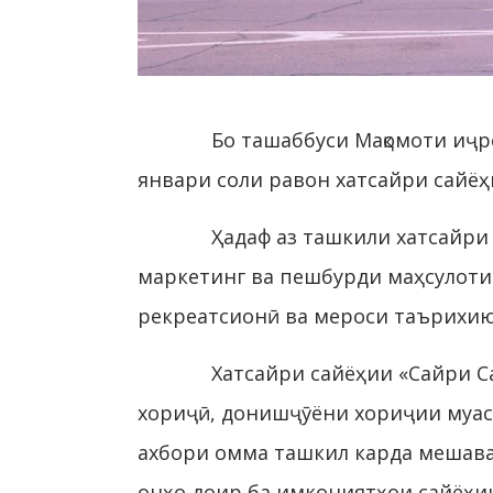
Бо ташаббуси Мақомоти иҷ
январи соли равон хатсайри сайёҳ
Ҳадаф аз ташкили хатсайри
маркетинг ва пешбурди маҳсулоти 
рекреатсионӣ ва мероси таърихию
Хатсайри сайёҳии «Сайри 
хориҷӣ, донишҷӯёни хориҷии муас
ахбори омма ташкил карда мешавад
онҳо доир ба имкониятҳои сайёҳ