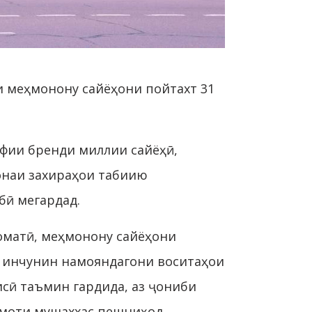
 меҳмонону сайёҳони пойтахт 31
ифии бренди миллии сайёҳӣ,
лонаи захираҳои табиию
бӣ мегардад.
оматӣ, меҳмонону сайёҳони
, инчунин намояндагони воситаҳои
исӣ таъмин гардида, аз ҷониби
умоти мушаххас пешниҳод