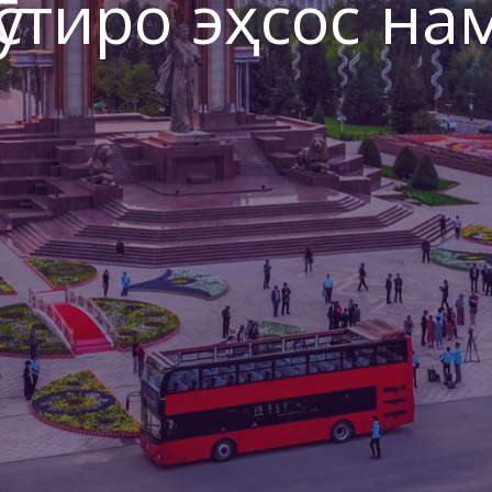
ӯстиро эҳсос на