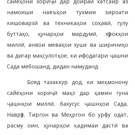
сайёҳони хориҷӣ дар доираи хатсайр аз
намоиши навъҳои тухмии зироати
кишоварзӣ ва техникаҳои соҳавӣ, гулу
буттаҳо, ҳунарҳои мардумӣ, хӯрокҳои
миллӣ, анвои меваҳои хушк ва шириниҳо
ва дигар маҳсулотҳое, ки ифодагари ҷашни
Сада мебошанд, дидан намуданд.
Бояд тазаккур дод, ки меҳмонону
сайёҳони хориҷӣ маҳз дар ҳамин гуна
ҷашнҳои миллӣ, бахусус ҷашнҳои Сада,
Наврӯз, Тиргон ва Меҳргон бо урфу одат,
расму оин, ҳунарҳои қадимаи дастӣ ва