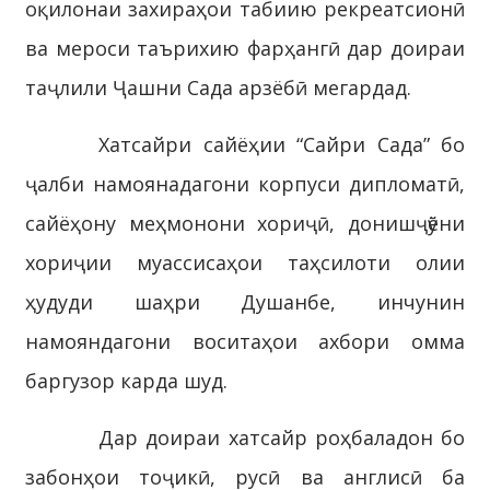
оқилонаи захираҳои табиию рекреатсионӣ
ва мероси таърихию фарҳангӣ дар доираи
таҷлили Ҷашни Сада арзёбӣ мегардад.
Хатсайри сайёҳии “Сайри Сада” бо
ҷалби намоянадагони корпуси дипломатӣ,
сайёҳону меҳмонони хориҷӣ, донишҷӯёни
хориҷии муассисаҳои таҳсилоти олии
ҳудуди шаҳри Душанбе, инчунин
намояндагони воситаҳои ахбори омма
баргузор карда шуд.
Дар доираи хатсайр роҳбаладон бо
забонҳои тоҷикӣ, русӣ ва англисӣ ба