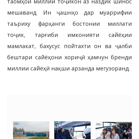
таомҳои миллии тоҷикон аз наздик шинос
мешаванд. Ин ҷашнҳо дар муаррифии
таъриху фарҳанги бостонии миллати
тоҷик, тарғиби имконияти сайёҳии
мамлакат, бахусус пойтахти он ва ҷалби
бештари сайёҳони хориҷӣ ҳамчун бренди
миллии сайёҳӣ нақши арзанда мегузоранд.