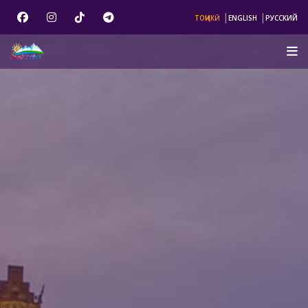
|
|
ТОҶИКӢ
ENGLISH
РУССКИЙ