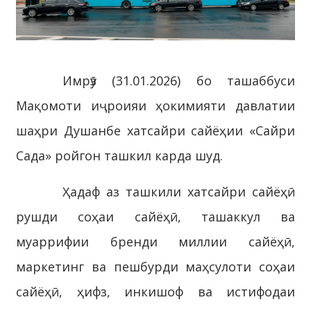
Имрӯз (31.01.2026) бо ташаббуси
Мақомоти иҷроияи ҳокимияти давлатии
шаҳри Душанбе хатсайри сайёҳии «Сайри
Сада» ройгон ташкил карда шуд.
Ҳадаф аз ташкили хатсайри сайёҳӣ
рушди соҳаи сайёҳӣ, ташаккул ва
муаррифии бренди миллии сайёҳӣ,
маркетинг ва пешбурди маҳсулоти соҳаи
сайёҳӣ, ҳифз, инкишоф ва истифодаи