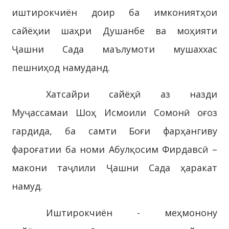
иштирокчиён доир ба имкониятҳои
сайёҳии шаҳри Душанбе ва моҳияти
Ҷашни Сада маълумоти мушаххас
пешниҳод намуданд.
Хатсайри сайёҳӣ аз назди
Муҷассамаи Шоҳ Исмоили Сомонӣ оғоз
гардида, ба самти Боғи фарҳангиву
фароғатии ба номи Абулқосим Фирдавсӣ –
макони таҷлили Ҷашни Сада ҳаракат
намуд.
Иштирокчиён - меҳмонону