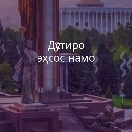
Дӯстиро
эҳсос намо