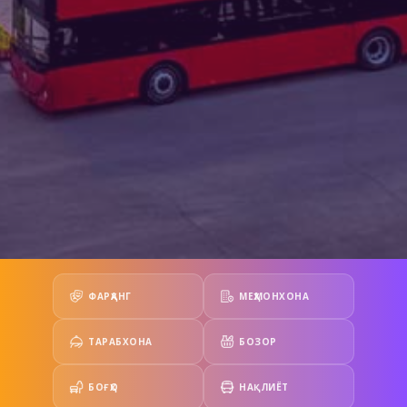
ФАРҲАНГ
МЕҲМОНХОНА
ТАРАБХОНА
БОЗОР
БОҒҲО
НАҚЛИЁТ