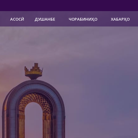
АСОСӢ
ДУШАНБЕ
ЧОРАБИНИҲО
ХАБАРҲО