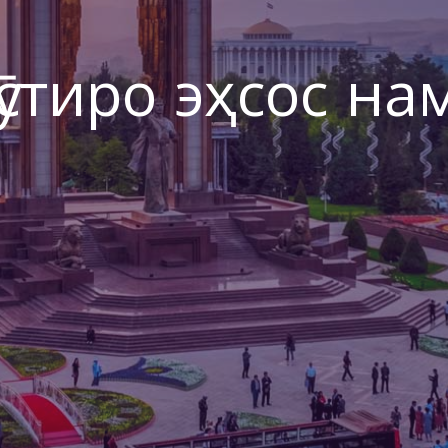
ӯстиро эҳсос на