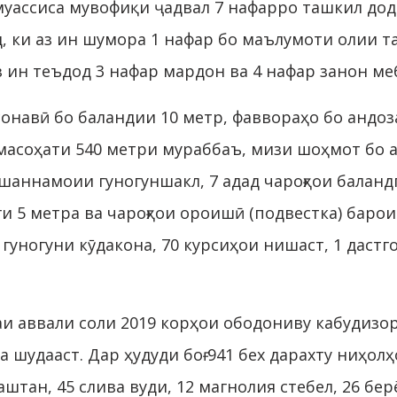
уассиса мувофиқи ҷадвал 7 нафарро ташкил до
 ки аз ин шумора 1 нафар бо маълумоти олии та
 ин теъдод 3 нафар мардон ва 4 нафар занон м
сонавӣ бо баландии 10 метр, фаввораҳо бо андоз
асоҳати 540 метри мураббаъ, мизи шоҳмот бо ан
аннамоии гуногуншакл, 7 адад чароғҳои баландпо
нги 5 метра ва чароғҳои ороишӣ (подвестка) ба
 гуногуни кӯдакона, 70 курсиҳои нишаст, 1 дастг
и аввали соли 2019 корҳои ободониву кабудизор
а шудааст. Дар ҳудуди боғ 941 бех дарахту ниҳол
аштан, 45 слива вуди, 12 магнолия стебел, 26 бер