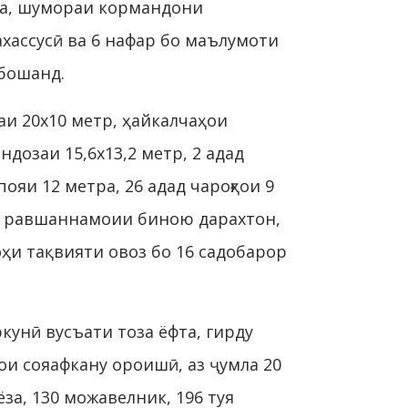
да, шумораи кормандони
хассусӣ ва 6 нафар бо маълумоти
ебошанд.
аи 20х10 метр, ҳайкалчаҳои
дозаи 15,6х13,2 метр, 2 адад
яи 12 метра, 26 адад чароғҳои 9
рои равшаннамоии биною дарахтон,
оҳи тақвияти овоз бо 16 садобарор
кунӣ вусъати тоза ёфта, гирду
ҳои сояафкану ороишӣ, аз ҷумла 20
ёза, 130 можавелник, 196 туя