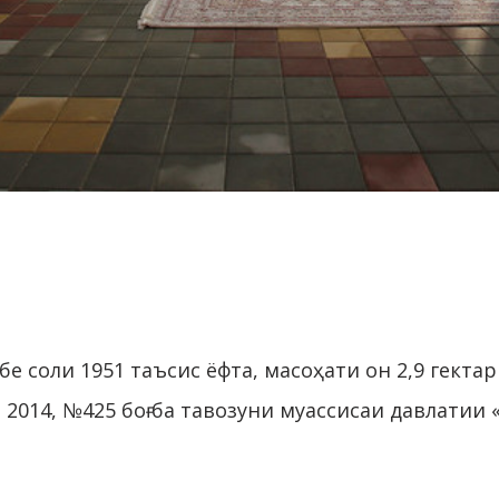
е соли 1951 таъсис ёфта, масоҳати он 2,9 гект
 2014, №425 боғ ба тавозуни муассисаи давлатии