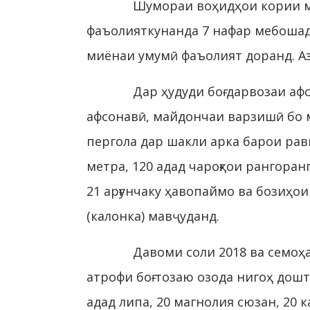
Шумораи воҳидҳои кории м
фаъолияткунанда 7 нафар мебошад,
миёнаи умумӣ фаъолият доранд. Аз
Дар ҳудуди боғ дарвозаи аф
афсонавӣ, майдончаи варзишӣ бо м
пергола дар шакли арка барои равш
метра, 120 адад чароғҳои рангора
21 арғунчаку ҳавопаймо ва бозиҳои
(калонка) мавҷуданд.
Давоми соли 2018 ва семоҳа
атрофи боғ тозаю озода нигоҳ дошт
адад липа, 20 магнолия сюзан, 20 к