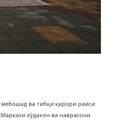
ар мебошад ва тибқи қарори раиси
 «Маркази кӯдакон ва наврасони