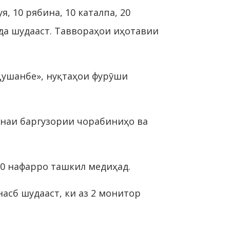
я, 10 рябина, 10 каталпа, 20
да шудааст. Таввораҳои иҳотавии
Душанбе», нуқтаҳои фурӯши
ҳнаи баргузории чорабиниҳо ва
00 нафарро ташкил медиҳад.
насб шудааст, ки аз 2 монитор