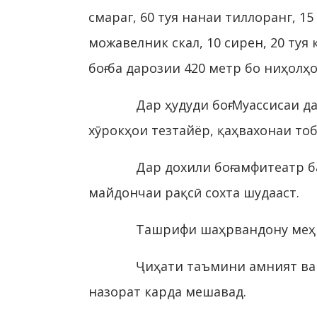
смараг, 60 туя нанаи тиллоранг, 15
можавелник скал, 10 сирен, 20 ту
боғ ба дарозии 420 метр бо ниҳолҳ
Дар ҳудуди боғ Муассисаи 
хӯрокҳои тезтайёр, қаҳвахонаи то
Дар дохили боғ амфитеатр 
майдончаи рақсӣ сохта шудааст.
Ташрифи шаҳрвандону меҳмо
Ҷиҳати таъмини амният ва б
назорат карда мешавад.