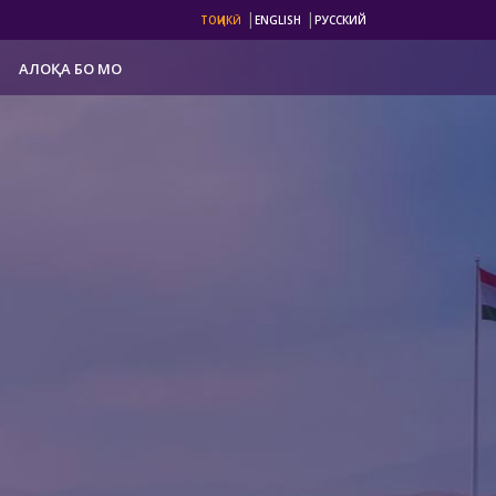
|
|
ТОҶИКӢ
ENGLISH
РУССКИЙ
АЛОҚА БО МО