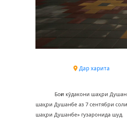
Дар харита
Боғи кӯдакони шаҳри Душанб
шаҳри Душанбе аз 7 сентябри соли
шаҳри Душанбе» гузаронида шуд.