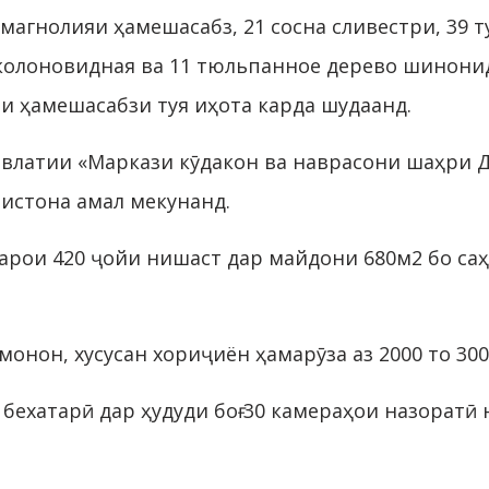
 магнолияи ҳамешасабз, 21 сосна сливестри, 39 ту
я колоновидная ва 11 тюльпанное дерево шинони
ои ҳамешасабзи туя иҳота карда шудаанд.
давлатии «Маркази кӯдакон ва наврасони шаҳри 
бистона амал мекунанд.
барои 420 ҷойи нишаст дар майдони 680м2 бо са
нон, хусусан хориҷиён ҳамарӯза аз 2000 то 30
ехатарӣ дар ҳудуди боғ 30 камераҳои назоратӣ 