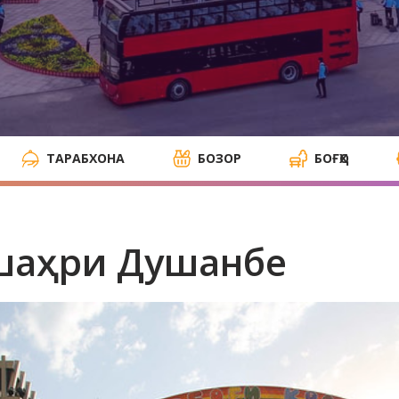
ТАРАБХОНА
БОЗОР
БОҒҲО
 шаҳри Душанбе