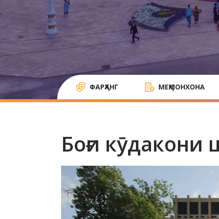
ФАРҲАНГ
МЕҲМОНХОНА
Боғи кӯдакони