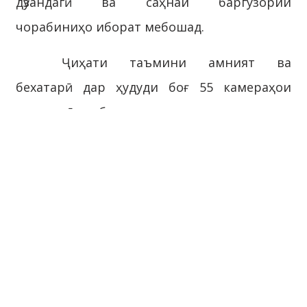
дӯзандагӣ ва саҳнаи баргузории
чорабиниҳо иборат мебошад.
Ҷиҳати таъмини амният ва
бехатарӣ дар ҳудуди боғ 55 камераҳои
назоратӣ насб шудааст.
Барои риояи қоидаҳои бехатарии
зиддисӯхтор дар ҳудуди муассиса 5 адад
нуқтаҳои зиддисӯхторӣ бо таҷҳизоти зарурӣ
гузошта шудааст.
Қобили зикр аст, ки ба муносибати
ҷашну санаҳои таърихию фарҳангӣ дар
ҳудуди боғ чорабиниҳои фарҳангиву