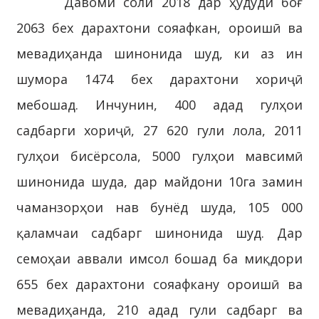
Давоми соли 2018 дар ҳудуди боғ
2063 бех дарахтони сояафкан, ороишӣ ва
мевадиҳанда шинонида шуд, ки аз ин
шумора 1474 бех дарахтони хориҷӣ
мебошад. Инчунин, 400 адад гулҳои
садбарги хориҷӣ, 27 620 гули лола, 2011
гулҳои бисёрсола, 5000 гулҳои мавсимӣ
шинонида шуда, дар майдони 10га замин
чаманзорҳои нав бунёд шуда, 105 000
қаламчаи садбарг шинонида шуд. Дар
семоҳаи аввали имсол бошад ба миқдори
655 бех дарахтони сояафкану ороишӣ ва
мевадиҳанда, 210 адад гули садбарг ва