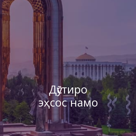
Дӯстиро
эҳсос намо