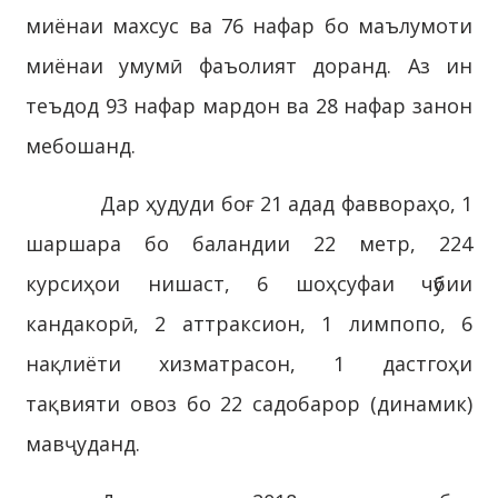
миёнаи махсус ва 76 нафар бо маълумоти
миёнаи умумӣ фаъолият доранд. Аз ин
теъдод 93 нафар мардон ва 28 нафар занон
мебошанд.
Дар ҳудуди боғ 21 адад фаввораҳо, 1
шаршара бо баландии 22 метр, 224
курсиҳои нишаст, 6 шоҳсуфаи чӯбии
кандакорӣ, 2 аттраксион, 1 лимпопо, 6
нақлиёти хизматрасон, 1 дастгоҳи
тақвияти овоз бо 22 садобарор (динамик)
мавҷуданд.