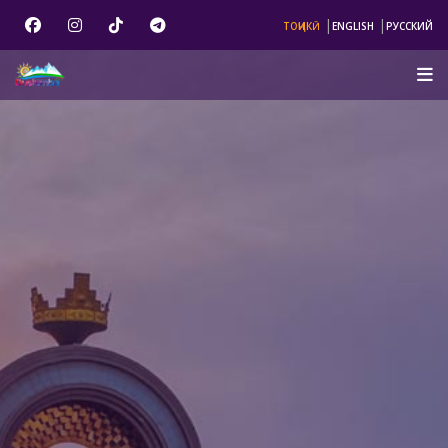
|
|
ТОҶИКӢ
ENGLISH
РУССКИЙ