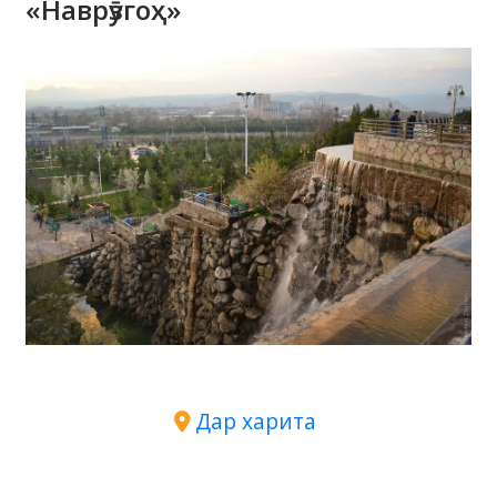
«Наврӯзгоҳ»
Дар харита