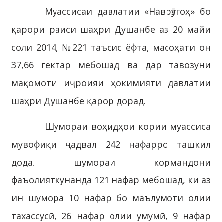
Муассисаи давлатии «Наврӯзгоҳ» бо
қарори раиси шаҳри Душанбе аз 20 майи
соли 2014, №221 таъсис ёфта, масоҳати он
37,66 гектар мебошад ва дар тавозуни
мақомоти иҷроияи ҳокимияти давлатии
шаҳри Душанбе қарор дорад.
Шумораи воҳидҳои кории муассиса
мувофиқи ҷадвал 242 нафарро ташкил
дода, шумораи кормандони
фаъолияткунанда 121 нафар мебошад, ки аз
ин шумора 10 нафар бо маълумоти олии
тахассусӣ, 26 нафар олии умумӣ, 9 нафар