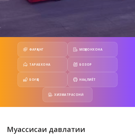
ФАРҲАНГ
МЕҲМОНХОНА
ТАРАБХОНА
БОЗОР
БОҒҲО
НАҚЛИЁТ
ХИЗМАТРАСОНӢ
Муассисаи давлатии