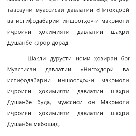
тавозуни муассисаи давлатии «Нигоҳдорӣ
ва истифодабарии иншоотҳо»-и мақомоти
иҷроияи ҳокимияти давлатии шаҳри
Душанбе қарор дорад.
Шакли дурусти номи ҳозираи боғ:
Муассисаи давлатии «Нигоҳдорӣ ва
истифодабарии иншоотҳо»-и мақомоти
иҷроияи ҳокимияти давлатии шаҳри
Душанбе буда, муассиси он Мақомоти
иҷроияи ҳокимияти давлатии шаҳри
Душанбе мебошад.