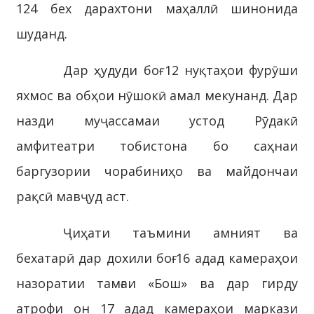
124 бех дарахтони маҳаллӣ шинонида
шуданд.
Дар ҳудуди боғ 12 нуқтаҳои фурӯши
яхмос ва обҳои нӯшокӣ амал мекунанд. Дар
назди муҷассамаи устод Рӯдакӣ
амфитеатри тобистона бо саҳнаи
баргузории чорабиниҳо ва майдончаи
рақсӣ мавҷуд аст.
Ҷиҳати таъмини амният ва
бехатарӣ дар дохили боғ 16 адад камераҳои
назоратии тамғаи «Бош» ва дар гирду
атрофи он 17 адад камераҳои маркази