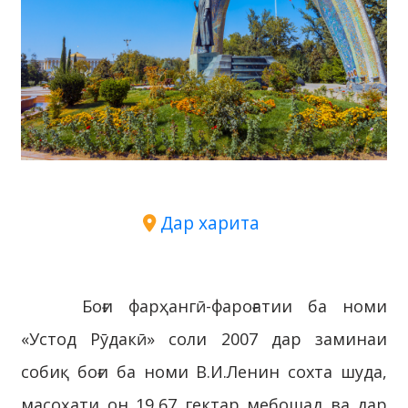
Дар харита
Боғи фарҳангӣ-фароғатии ба номи
«Устод Рӯдакӣ» соли 2007 дар заминаи
собиқ боғи ба номи В.И.Ленин сохта шуда,
масоҳати он 19,67 гектар мебошад ва дар