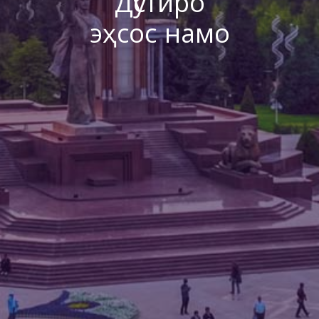
Дӯстиро
эҳсос намо