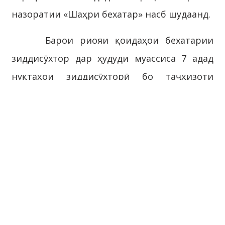
назоратии «Шаҳри бехатар» насб шудаанд.
Барои риояи қоидаҳои бехатарии
зиддисӯхтор дар ҳудуди муассиса 7 адад
нуқтаҳои зиддисӯхторӣ бо таҷҳизоти
зарурӣ гузошта шудааст.
Айни замон ҶСК «Фурудгоҳи
байналмилалии Хуҷанд» сарпарастии боғро
ба ӯҳда дошта, ҷиҳати сазовор истиқбол
гирифтани ҷашни 30-солагии
Истиқлолияти давлатии Ҷумҳурии
Тоҷикистон баҳри таъмиру тармим ва