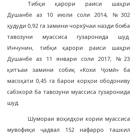
Тибқи қарори раиси шаҳри
Душанбе аз 10 июли соли 2014, №302
ҳудуди 0,92 га замини чоркӯчаи назди боғ ба
тавозуни муассиса гузаронида шуд.
Инчунин, тибқи қарори раиси шаҳри
Душанбе аз 11 январи соли 2017, №23
қитъаи замини собиқ «Кохи Ҷомӣ» ба
масоҳати 0,45 га барои корҳои ободониву
сабзкорӣ ба тавозуни муассиса гузаронида
шуд.
Шумораи воҳидҳои кории муассиса
мувофиқи ҷадвал 152 нафарро ташкил