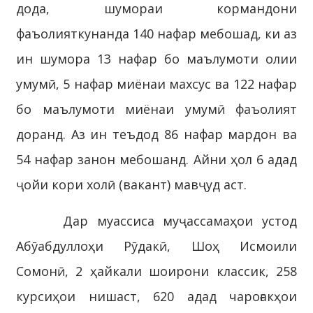
дода, шумораи кормандони
фаъолияткунанда 140 нафар мебошад, ки аз
ин шумора 13 нафар бо маълумоти олии
умумӣ, 5 нафар миёнаи махсус ва 122 нафар
бо маълумоти миёнаи умумӣ фаъолият
доранд. Аз ин теъдод 86 нафар мардон ва
54 нафар занон мебошанд. Айни ҳол 6 адад
ҷойи кори холӣ (вакант) мавҷуд аст.
Дар муассиса муҷассамаҳои устод
Абӯабдуллоҳи Рӯдакӣ, Шоҳ Исмоили
Сомонӣ, 2 ҳайкали шоирони классик, 258
курсиҳои нишаст, 620 адад чароғакҳои