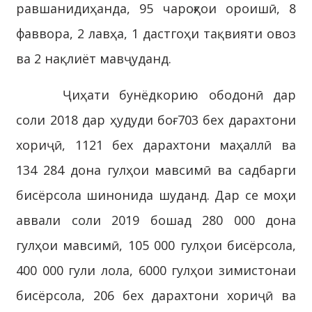
равшанидиҳанда, 95 чароғҳои ороишӣ, 8
фаввора, 2 лавҳа, 1 дастгоҳи тақвияти овоз
ва 2 нақлиёт мавҷуданд.
Ҷиҳати бунёдкорию ободонӣ дар
соли 2018 дар ҳудуди боғ 703 бех дарахтони
хориҷӣ, 1121 бех дарахтони маҳаллӣ ва
134 284 дона гулҳои мавсимӣ ва садбарги
бисёрсола шинонида шуданд. Дар се моҳи
аввали соли 2019 бошад 280 000 дона
гулҳои мавсимӣ, 105 000 гулҳои бисёрсола,
400 000 гули лола, 6000 гулҳои зимистонаи
бисёрсола, 206 бех дарахтони хориҷӣ ва