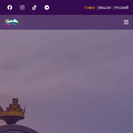
|
|
ТОҶИКӢ
ENGLISH
РУССКИЙ