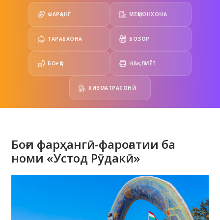
ФАРҲАНГ
МЕҲМОНХОНА
ТАРАБХОНА
БОЗОР
БОҒҲО
НАҚЛИЁТ
ХИЗМАТРАСОНӢ
Боғи фарҳангӣ-фароғатии ба
номи «Устод Рӯдакӣ»