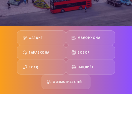
ФАРҲАНГ
МЕҲМОНХОНА
ТАРАБХОНА
БОЗОР
БОҒҲО
НАҚЛИЁТ
ХИЗМАТРАСОНӢ