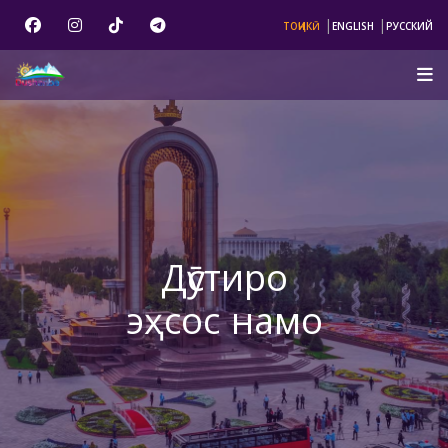
|
|
ТОҶИКӢ
ENGLISH
РУССКИЙ
Дӯстиро
эҳсос намо