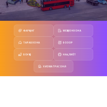
ФАРҲАНГ
МЕҲМОНХОНА
ТАРАБХОНА
БОЗОР
БОҒҲО
НАҚЛИЁТ
ХИЗМАТРАСОНӢ