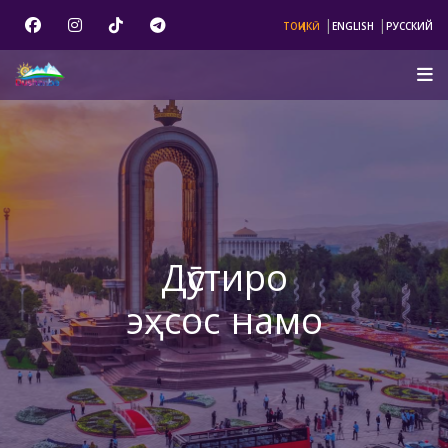
|
|
ТОҶИКӢ
ENGLISH
РУССКИЙ
Дӯстиро
эҳсос намо