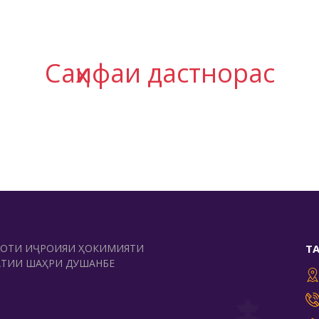
Саҳифаи дастнорас
МОТИ ИҶРОИЯИ ҲОКИМИЯТИ
Т
АТИИ ШАҲРИ ДУШАНБЕ