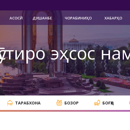
АСОСӢ
ДУШАНБЕ
ЧОРАБИНИҲО
ХАБАРҲО
ӯстиро эҳсос на
ТАРАБХОНА
БОЗОР
БОҒҲО