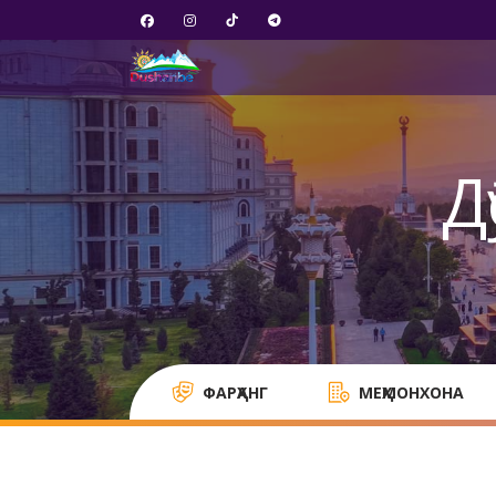
Д
ФАРҲАНГ
МЕҲМОНХОНА