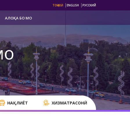
|
|
ТОҶИКӢ
ENGLISH
РУССКИЙ
АЛОҚА БО МО
мо
НАҚЛИЁТ
ХИЗМАТРАСОНӢ