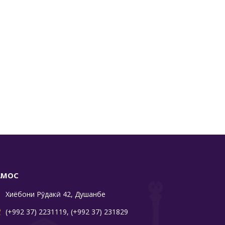
АМОС
Хиёбони Рӯдакӣ 42, Душанбе
(+992 37) 2231119
,
(+992 37) 231829