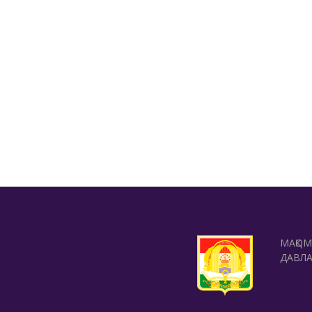
МАҚО
ДАВЛ