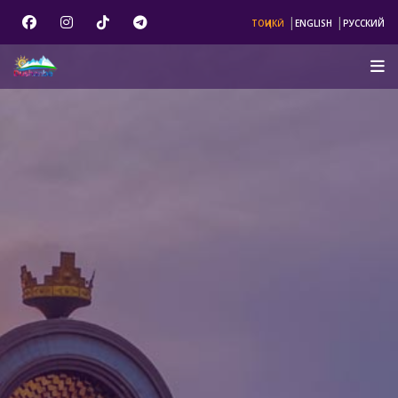
|
|
ТОҶИКӢ
ENGLISH
РУССКИЙ