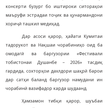
консерти бузург бо иштироки ситораҳои
маъруфи эстрадаи тоҷик ва ҳунармандони
хориҷӣ ташкил медиҳад.
Дар асоси қарор, ҳайати Кумитаи
тадорукот ва Нақшаи чорабиниҳо оид ба
омодагӣ ва баргузории «Фестивали
тобистонаи Душанбе – 2026» тасдиқ
гардида, сохторҳои дахлдори шаҳрӣ барои
дар сатҳи баланд баргузор намудани ин
чорабинӣ вазифадор карда шудаанд.
Ҳамзамон тибқи қарор, шуъбаи