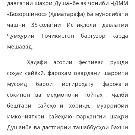
давлатии шаҳри Душанбе аз ҷониби ҶДММ
«Бозоршинос» (Ҳаматарафа) ба муносибати
ҷашни 35-солагии Истиқлоли давлатии
Ҷумҳурии Тоҷикистон баргузор карда
мешавад.
Ҳадафи асосии фестивал рушди
соҳаи сайёҳӣ, фароҳам овардани шароити
мусоид барои истироҳату фароғати
сокинон ва меҳмонони пойтахт, ҷалби
бештари сайёҳони хориҷӣ, муаррифии
имкониятҳои сайёҳию фарҳангии шаҳри
Душанбе ва дастгирии ташаббусҳои бахши