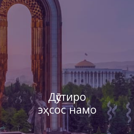
Дӯстиро
эҳсос намо