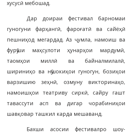
хусусӣ мебошад.
Дар доираи фестивал барномаи
гуногуни фарҳангӣ, фароғатӣ ва сайёҳӣ
пешниҳод мегардад. Аз ҷумла, намоиш ва
фурӯши маҳсулоти ҳунарҳои мардумӣ,
таомҳои миллӣ ва байналмилалӣ,
шириниҳо ва нӯшокиҳои гуногун, бозиҳои
варзишию зеҳнӣ, озмуну викторинаҳо,
намоишҳои театриву сиркӣ, сайру гашт
тавассути асп ва дигар чорабиниҳои
шавқовар ташкил карда мешаванд.
Бахши асосии фестивалро шоу-