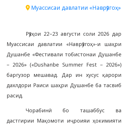
Муассисаи давлатии «Наврӯзгоҳ»
Рӯзҳои 22–23 августи соли 2026 дар
Муассисаи давлатии «Наврӯзгоҳ»-и шаҳри
Душанбе «Фестивали тобистонаи Душанбе
– 2026» («Dushanbe Summer Fest – 2026»)
баргузор мешавад. Дар ин хусус қарори
дахлдори Раиси шаҳри Душанбе ба тасвиб
расид.
Чорабинӣ бо ташаббус ва
дастгирии Мақомоти иҷроияи ҳокимияти