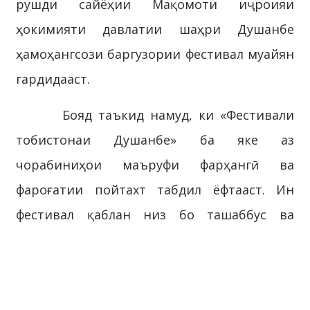
рушди сайёҳии Мақомоти иҷроияи
ҳокимияти давлатии шаҳри Душанбе
ҳамоҳангсози баргузории фестивал муайян
гардидааст.
Бояд таъкид намуд, ки «Фестивали
тобистонаи Душанбе» ба яке аз
чорабиниҳои маъруфи фарҳангӣ ва
фароғатии пойтахт табдил ёфтааст. Ин
фестивал қаблан низ бо ташаббус ва
дастгирии Мақомоти иҷроияи ҳокимияти
давлатии шаҳри Душанбе се маротиба –
солҳои 2018, 2019 (аз ҷониби ширкати