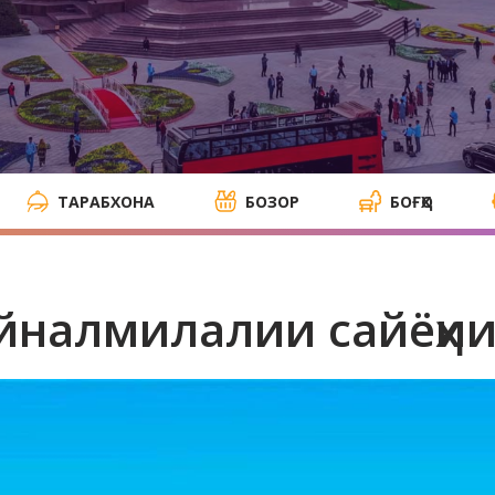
ТАРАБХОНА
БОЗОР
БОҒҲО
йналмилалии сайёҳии