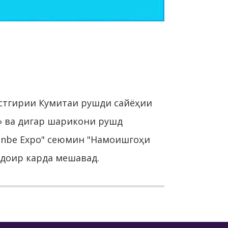
стгирии Кумитаи рушди сайёҳии
» ва дигар шарикони рушд
hanbe Expo" сеюмин "Намоишгоҳи
) доир карда мешавад.