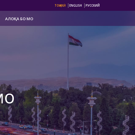
|
|
ТОҶИКӢ
ENGLISH
РУССКИЙ
АЛОҚА БО МО
мо