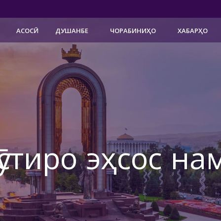
АСОСӢ
ДУШАНБЕ
ЧОРАБИНИҲО
ХАБАРҲО
ӯстиро эҳсос на