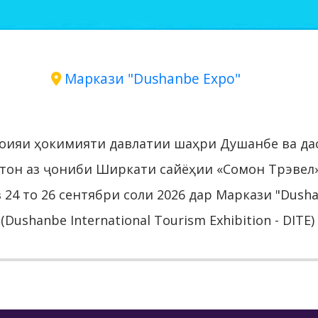
Маркази "Dushanbe Expo"
роияи ҳокимияти давлатии шаҳри Душанбе ва да
тон аз ҷониби Ширкати сайёҳии «Сомон Трэвел
з 24 то 26 сентябри соли 2026 дар Маркази "Dus
ushanbe International Tourism Exhibition - DITE