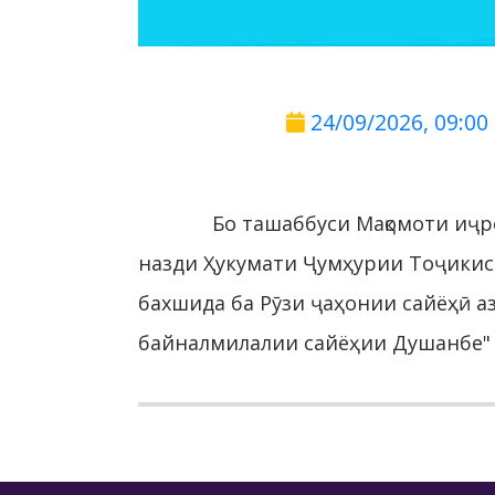
24/09/2026, 09:00
Бо ташаббуси Мақомоти иҷ
назди Ҳукумати Ҷумҳурии Тоҷикис
бахшида ба Рӯзи ҷаҳонии сайёҳӣ а
байналмилалии сайёҳии Душанбе" (D