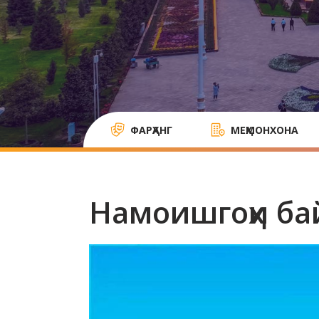
ФАРҲАНГ
МЕҲМОНХОНА
Намоишгоҳи ба