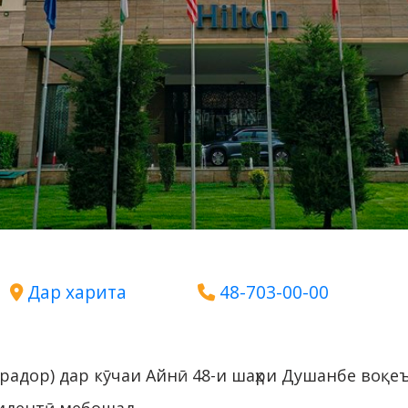
Дар харита
48-703-00-00
радор) дар кӯчаи Айнӣ 48-и шаҳри Душанбе воқеъ 