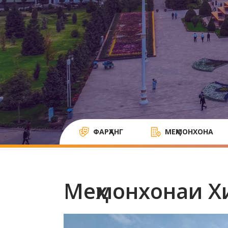
ФАРҲАНГ
МЕҲМОНХОНА
Меҳмонхонаи Х