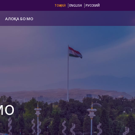
|
|
ТОҶИКӢ
ENGLISH
РУССКИЙ
АЛОҚА БО МО
мо