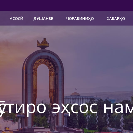
АСОСӢ
ДУШАНБЕ
ЧОРАБИНИҲО
ХАБАРҲО
ӯстиро эҳсос на