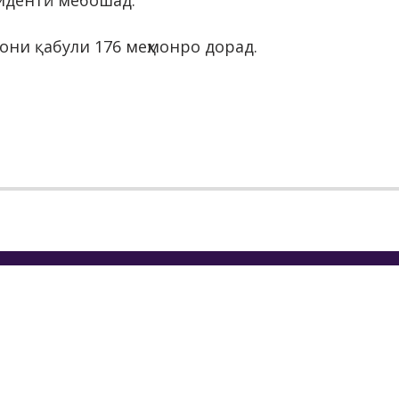
зидентӣ мебошад.
они қабули 176 меҳмонро дорад.
МОТИ ИҶРОИЯИ ҲОКИМИЯТИ
Т
АТИИ ШАҲРИ ДУШАНБЕ