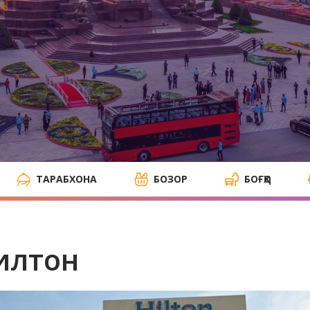
ТАРАБХОНА
БОЗОР
БОҒҲО
илтон