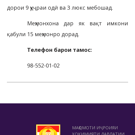
дорои 9 ҳуҷраи одӣ ва 3 люкс мебошад.
Меҳмонхона дар як вақт имкони
қабули 15 меҳмонро дорад.
Телефон барои тамос:
98-552-01-02
МАҚОМОТИ ИҶРОИЯИ
ҲОКИМИЯТИ ДАВЛАТИИ