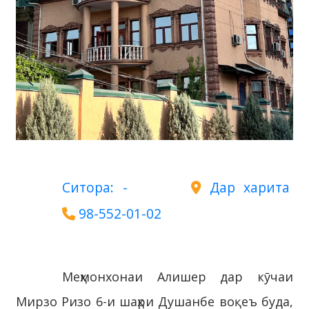
Ситора: -
Дар харита
98-552-01-02
Меҳмонхонаи Алишер дар кӯчаи
Мирзо Ризо 6-и шаҳри Душанбе воқеъ буда,