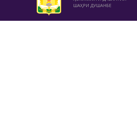
ШАҲРИ ДУШАНБЕ
ШУЪБАИ САЙЁҲИИ
МАҚОМОТИ ИҶРОИЯИ
ҲОКИМИЯТИ ДАВЛАТИИ
ШАҲРИ ДУШАНБЕ
ТАМОС
Хиёбони Рӯдакӣ 42, Душанбе
(+992 37) 2231119
,
(+992 37) 231829
rushdi.sayohi@gmail.com
www.dushanbe-travel.tj