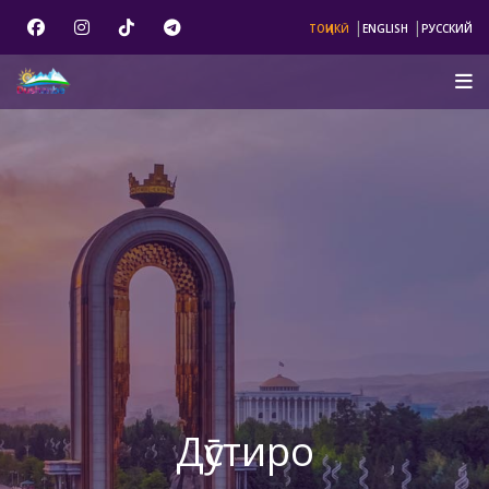
|
|
ТОҶИКӢ
ENGLISH
РУССКИЙ
Дӯстиро