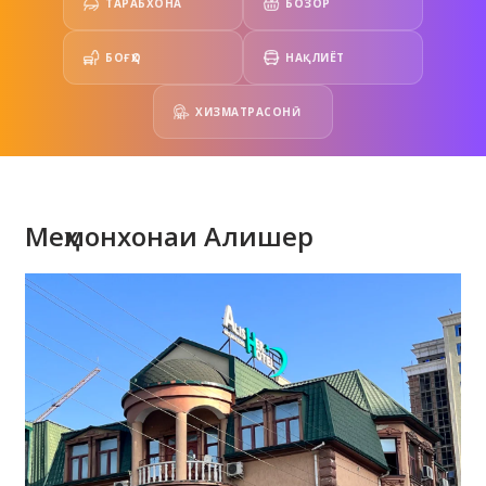
ТАРАБХОНА
БОЗОР
БОҒҲО
НАҚЛИЁТ
ХИЗМАТРАСОНӢ
Меҳмонхонаи Алишер