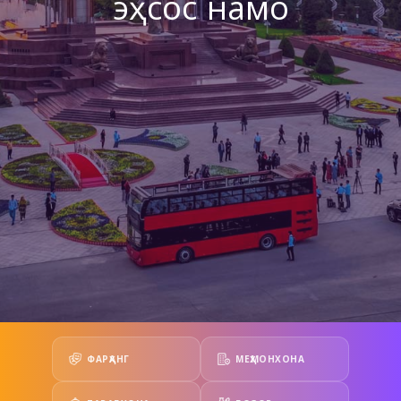
эҳсос намо
ФАРҲАНГ
МЕҲМОНХОНА