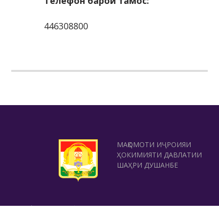
Телефон барои тамос:
446308800
МАҚОМОТИ ИҶРОИЯИ
ҲОКИМИЯТИ ДАВЛАТИИ
ШАҲРИ ДУШАНБЕ
ШУЪБАИ САЙЁҲИИ