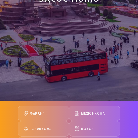
ФАРҲАНГ
МЕҲМОНХОНА
ТАРАБХОНА
БОЗОР