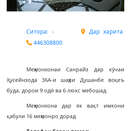
Ситора: -
Дар харита
446308800
Меҳмонхонаи Санрайз дар кӯчаи
Ҳусейнзода 36А-и шаҳри Душанбе воқеъ
буда, дорои 9 одӣ ва 6 люкс мебошад.
Меҳмонхона дар як вақт имкони
қабули 16 меҳмонро дорад.