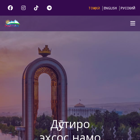
|
|
ТОҶИКӢ
ENGLISH
РУССКИЙ
Дӯстиро
эҳсос намо