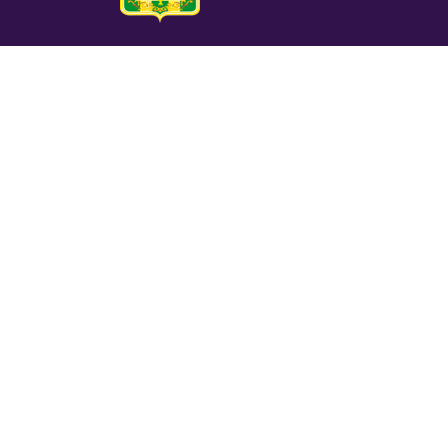
ШУЪБАИ САЙЁҲИИ
МАҚОМОТИ ИҶРОИЯИ
ҲОКИМИЯТИ ДАВЛАТИИ
ШАҲРИ ДУШАНБЕ
ТАМОС
Хиёбони Рӯдакӣ 42, Душанбе
(+992 37) 2231119
,
(+992 37) 231829
rushdi.sayohi@gmail.com
www.dushanbe-travel.tj