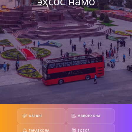
эҳсос намо
ФАРҲАНГ
МЕҲМОНХОНА
ТАРАБХОНА
БОЗОР