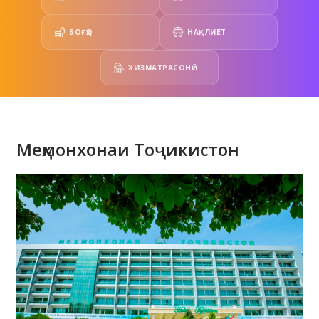
БОҒҲО
НАҚЛИЁТ
ХИЗМАТРАСОНӢ
Меҳмонхонаи Тоҷикистон