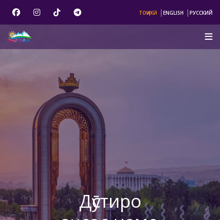
|
|
ТОҶИКӢ
ENGLISH
РУССКИЙ
Дӯстиро