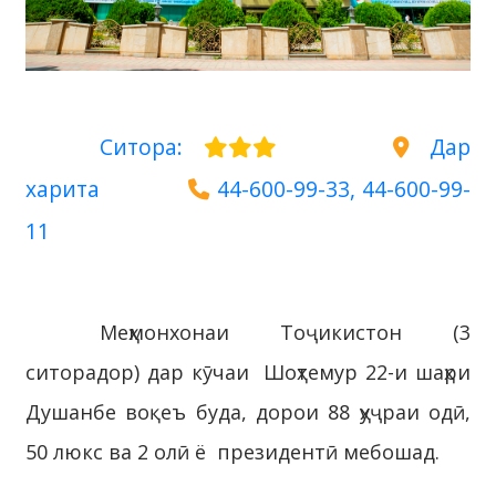
Ситора:
Дар
харита
44-600-99-33, 44-600-99-
11
Меҳмонхонаи Тоҷикистон (3
ситорадор) дар кӯчаи Шоҳтемур 22-и шаҳри
Душанбе воқеъ буда, дорои 88 ҳуҷраи одӣ,
50 люкс ва 2 олӣ ё президентӣ мебошад.