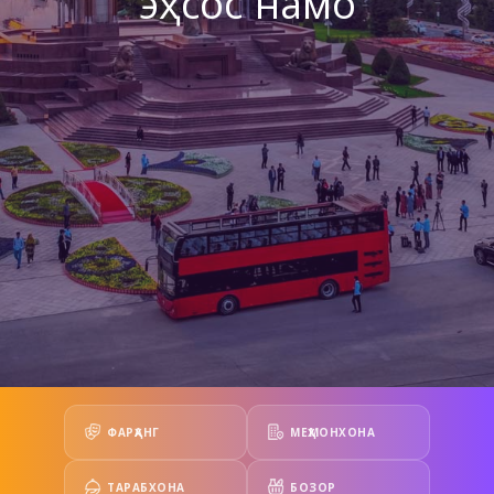
эҳсос намо
ФАРҲАНГ
МЕҲМОНХОНА
ТАРАБХОНА
БОЗОР