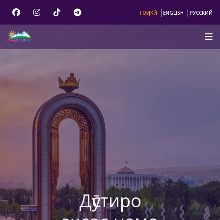
|
|
ТОҶИКӢ
ENGLISH
РУССКИЙ
Дӯстиро