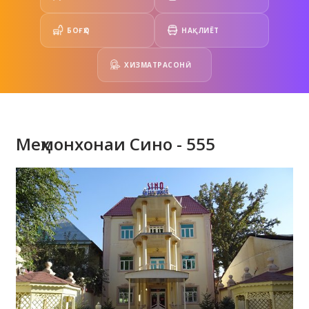
БОҒҲО
НАҚЛИЁТ
ХИЗМАТРАСОНӢ
Меҳмонхонаи Сино - 555