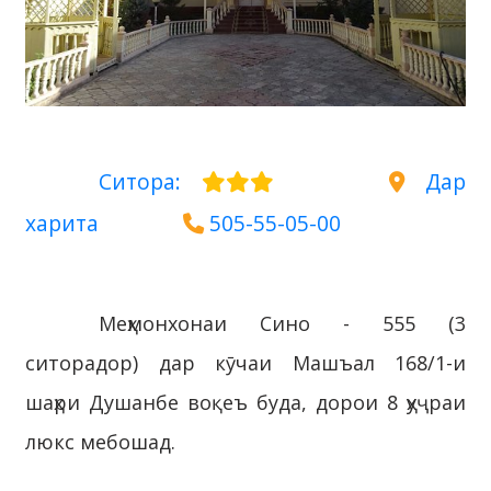
Ситора:
Дар
харита
505-55-05-00
Меҳмонхонаи Сино - 555 (3
ситорадор) дар кӯчаи Машъал 168/1-и
шаҳри Душанбе воқеъ буда, дорои 8 ҳуҷраи
люкс мебошад.