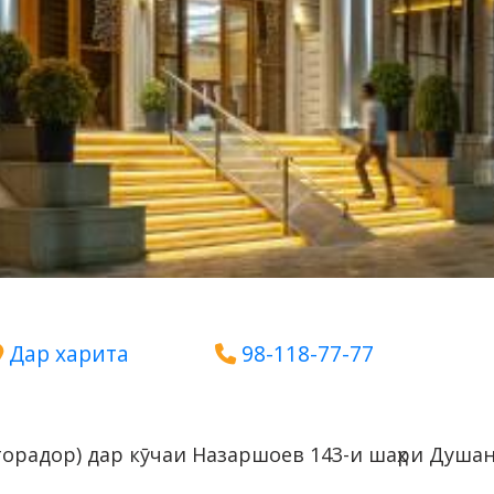
Дар харита
98-118-77-77
орадор) дар кӯчаи Назаршоев 143-и шаҳри Душанб