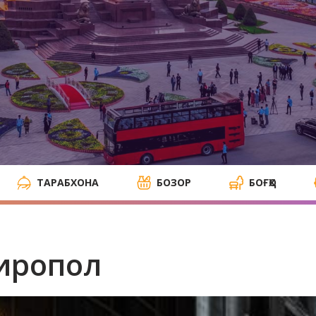
ТАРАБХОНА
БОЗОР
БОҒҲО
иропол