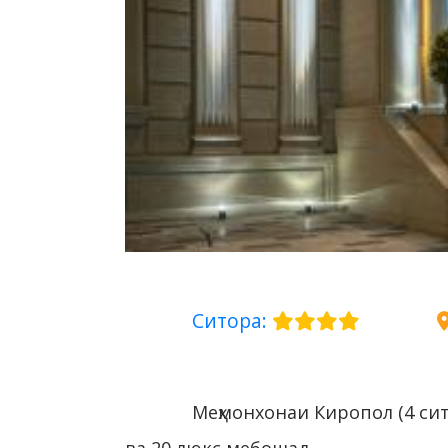
Ситора:
Меҳмонхонаи Киропол (4 сит