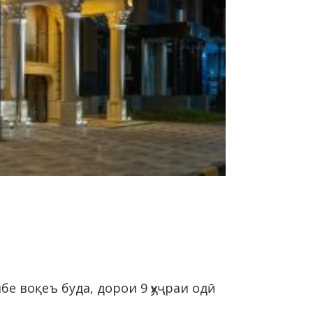
е воқеъ буда, дорои 9 ҳуҷраи одӣ