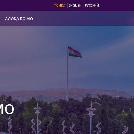
|
|
ТОҶИКӢ
ENGLISH
РУССКИЙ
АЛОҚА БО МО
мо