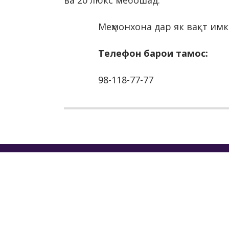
ва 20 люкс мебошад.
Меҳмонхона дар як вақт имк
Телефон барои тамос:
98-118-77-77
МАҚО
ДАВЛ