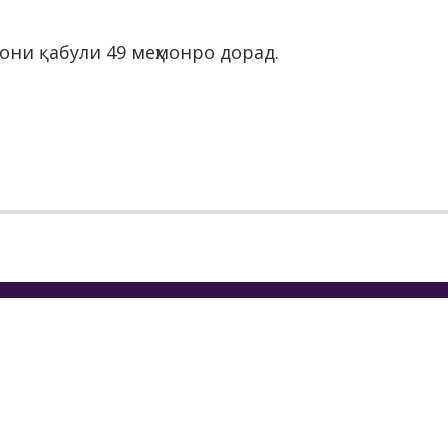
они қабули 49 меҳмонро дорад.
МОТИ ИҶРОИЯИ ҲОКИМИЯТИ
Т
АТИИ ШАҲРИ ДУШАНБЕ