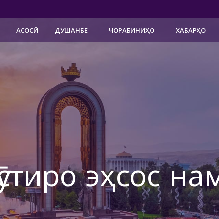
АСОСӢ
ДУШАНБЕ
ЧОРАБИНИҲО
ХАБАРҲО
ӯстиро эҳсос на