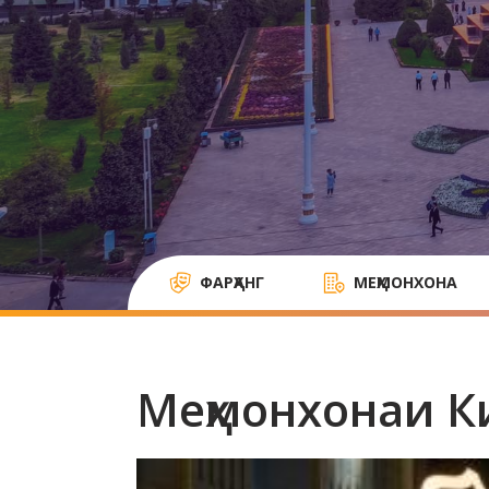
ФАРҲАНГ
МЕҲМОНХОНА
Меҳмонхонаи К