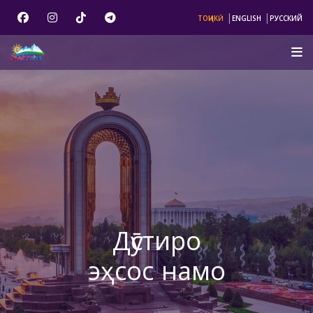
|
|
ТОҶИКӢ
ENGLISH
РУССКИЙ
Дӯстиро
эҳсос намо