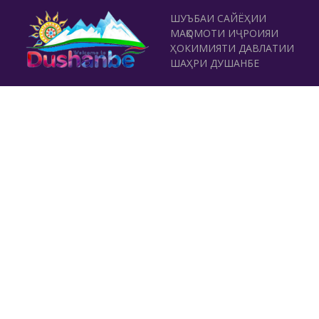
ШУЪБАИ САЙЁҲИИ
МАҚОМОТИ ИҶРОИЯИ
ҲОКИМИЯТИ ДАВЛАТИИ
ШАҲРИ ДУШАНБЕ
ТАМОС
Хиёбони Рӯдакӣ 42, Душанбе
(+992 37) 2231119
,
(+992 37) 231829
rushdi.sayohi@gmail.com
www.dushanbe-travel.tj