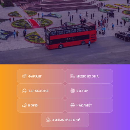
ФАРҲАНГ
МЕҲМОНХОНА
ТАРАБХОНА
БОЗОР
БОҒҲО
НАҚЛИЁТ
ХИЗМАТРАСОНӢ