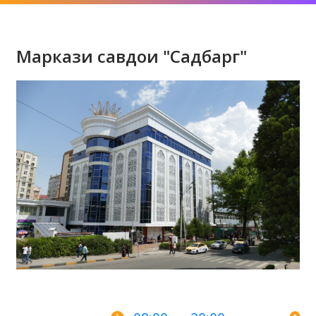
Маркази савдои "Садбарг"