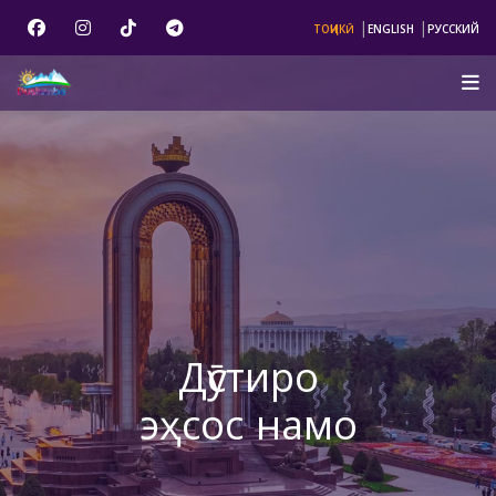
|
|
ТОҶИКӢ
ENGLISH
РУССКИЙ
Дӯстиро
эҳсос намо