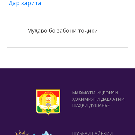
Дар харита
Муҳтаво бо забони тоҷикӣ
МАҚОМОТИ ИҶРОИЯИ
ҲОКИМИЯТИ ДАВЛАТИИ
ШАҲРИ ДУШАНБЕ
ШУЪБАИ САЙЁҲИИ