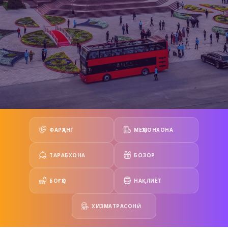
ФАРҲАНГ
МЕҲМОНХОНА
ТАРАБХОНА
БОЗОР
БОҒҲО
НАҚЛИЁТ
ХИЗМАТРАСОНӢ