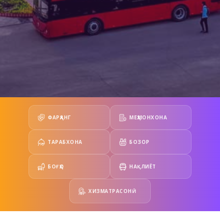
ФАРҲАНГ
МЕҲМОНХОНА
ТАРАБХОНА
БОЗОР
БОҒҲО
НАҚЛИЁТ
ХИЗМАТРАСОНӢ