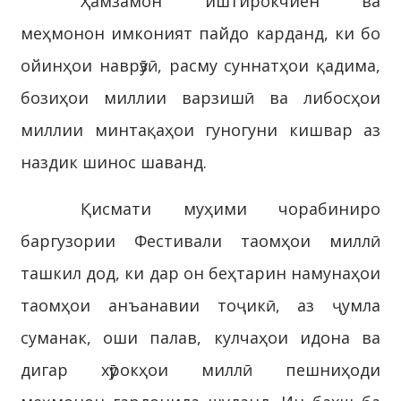
Ҳамзамон иштирокчиён ва
меҳмонон имконият пайдо карданд, ки бо
ойинҳои наврӯзӣ, расму суннатҳои қадима,
бозиҳои миллии варзишӣ ва либосҳои
миллии минтақаҳои гуногуни кишвар аз
наздик шинос шаванд.
Қисмати муҳими чорабиниро
баргузории Фестивали таомҳои миллӣ
ташкил дод, ки дар он беҳтарин намунаҳои
таомҳои анъанавии тоҷикӣ, аз ҷумла
суманак, оши палав, кулчаҳои идона ва
дигар хӯрокҳои миллӣ пешниҳоди