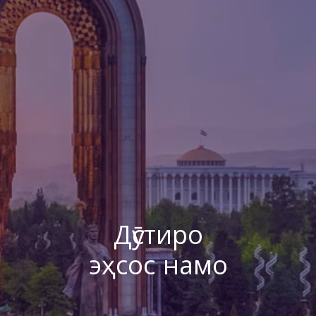
Дӯстиро
эҳсос намо