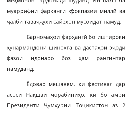
меҳмонон гардонида шуданд. Ин бахш ба
муаррифии фарҳанги хӯрокпазии миллӣ ва
ҷалби таваҷҷуҳи сайёҳон мусоидат намуд.
Барномаҳои фарҳангӣ бо иштироки
ҳунармандони шинохта ва дастаҳои эҷодӣ
фазои идонаро боз ҳам рангинтар
намуданд.
Ёдовар мешавем, ки фестивал дар
асоси Нақшаи чорабиниҳо, ки бо амри
Президенти Ҷумҳурии Тоҷикистон аз 2
январи соли 2026, №952 «Дар бораи
ҷадвали баргузории ҷашну солгард,