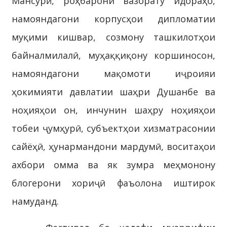
Мансурӣ, роҳбарони вазорату идораҳо,
намояндагони корпусҳои дипломатии
муқими кишвар, созмону ташкилотҳои
байналмилалӣ, муҳаққиқону коршиносон,
намояндагони мақомоти иҷроияи
ҳокимияти давлатии шаҳри Душанбе ва
ноҳияҳои он, инчунин шаҳру ноҳияҳои
тобеи ҷумҳурӣ, субъектҳои хизматрасонии
сайёҳӣ, ҳунармандони мардумӣ, воситаҳои
ахбори омма ва як зумра меҳмонону
блогерони хориҷӣ фаъолона иштирок
намуданд.