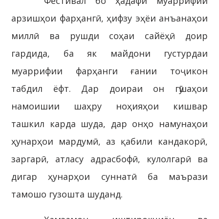
Фестивал бо ҳадафи муаррифии
арзишҳои фарҳангӣ, ҳифзу эҳёи анъанаҳои
миллӣ ва рушди соҳаи сайёҳӣ доир
гардида, ба як майдони густурдаи
муаррифии фарҳанги ғании тоҷикон
табдил ёфт. Дар доираи он гӯшаҳои
намоишии шаҳру ноҳияҳои кишвар
ташкил карда шуда, дар онҳо намунаҳои
ҳунарҳои мардумӣ, аз қабили кандакорӣ,
заргарӣ, атласу адрасбофӣ, кулолгарӣ ва
дигар ҳунарҳои суннатӣ ба маърази
тамошо гузошта шуданд.