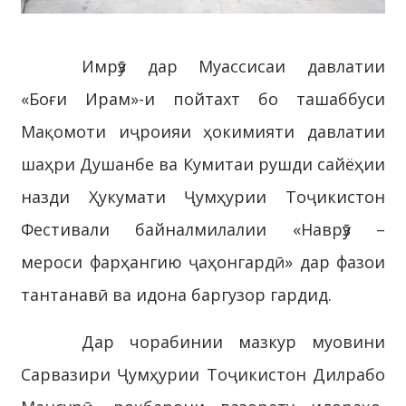
Имрӯз дар Муассисаи давлатии
«Боғи Ирам»-и пойтахт бо ташаббуси
Мақомоти иҷроияи ҳокимияти давлатии
шаҳри Душанбе ва Кумитаи рушди сайёҳии
назди Ҳукумати Ҷумҳурии Тоҷикистон
Фестивали байналмилалии «Наврӯз –
мероси фарҳангию ҷаҳонгардӣ» дар фазои
тантанавӣ ва идона баргузор гардид.
Дар чорабинии мазкур муовини
Сарвазири Ҷумҳурии Тоҷикистон Дилрабо