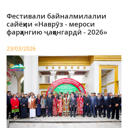
Фестивали байналмилалии
сайёҳии «Наврӯз - мероси
фарҳангию ҷаҳонгардӣ - 2026»
23/03/2026