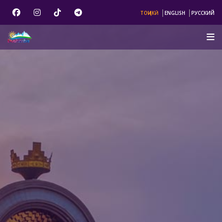
|
|
ТОҶИКӢ
ENGLISH
РУССКИЙ