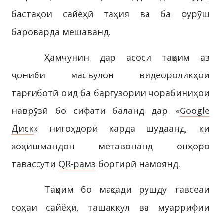
бастаҳои сайёҳӣ таҳия ва ба фурӯш
бароварда мешаванд.
Ҳамчунин дар асоси тақвим аз
ҷониби масъулон видеороликҳои
тарғиботӣ оид ба баргузории чорабиниҳои
наврӯзӣ бо сифати баланд дар «
Google
Диск
» нигоҳдорӣ карда шудаанд, ки
хоҳишмандон метавонанд онҳоро
тавассути
QR-рамз
боргирӣ намоянд.
Тақвим бо мақсади рушду тавсеаи
соҳаи сайёҳӣ, ташаккул ва муаррифии