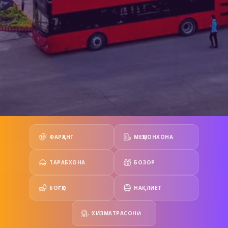
ФАРҲАНГ
МЕҲМОНХОНА
ТАРАБХОНА
БОЗОР
БОҒҲО
НАҚЛИЁТ
ХИЗМАТРАСОНӢ