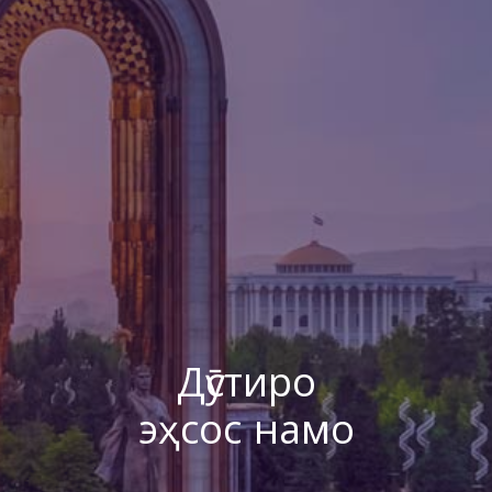
Дӯстиро
эҳсос намо