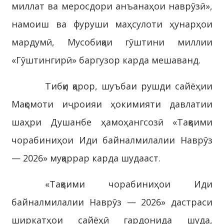
миллат ва меросдори анъанаҳои наврӯзӣ»,
намоиш ва фуруши маҳсулоти ҳунарҳои
мардумӣ, Мусобиқаи гӯштини миллии
«Гӯштингирӣ» баргузор карда мешаванд.
Тибқи қарор, шуъбаи рушди сайёҳии
Мақомоти иҷроияи ҳокимияти давлатии
шаҳри Душанбе ҳамоҳангсозӣ «Тақвими
чорабиниҳои Иди байналмилалии Наврӯз
— 2026» муқаррар карда шудааст.
«Тақвими чорабиниҳои Иди
байналмилалии Наврӯз — 2026» дастраси
ширкатҳои сайёҳӣ гардонида шуда,