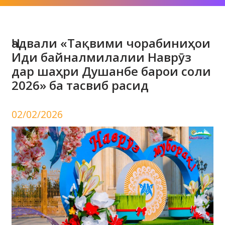
Ҷадвали «Тақвими чорабиниҳои
Иди байналмилалии Наврӯз
дар шаҳри Душанбе барои соли
2026» ба тасвиб расид
02/02/2026