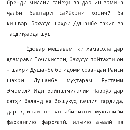
бренди миллии сайёҳӣ ва дар ин замина
ҷалби бештари сайёҳони хориҷӣ ба
кишвар, бахусус шаҳри Душанбе таҳия ва
тасдиқ карда шуд.
Ёдовар мешавем, ки ҳамасола дар
қаламрави Тоҷикистон, бахусус пойтахти он
– шаҳри Душанбе бо иқдоми созандаи Раиси
шаҳри Душанбе муҳтарам Рустами
Эмомалӣ Иди байналмилалии Наврӯз дар
сатҳи баланд ва бошукуҳ таҷлил гардида,
дар доираи он чорабиниҳои мухталифи
фарҳангию фароғатӣ, илмию амалӣ ва