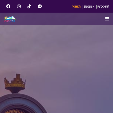
|
|
ТОҶИКӢ
ENGLISH
РУССКИЙ