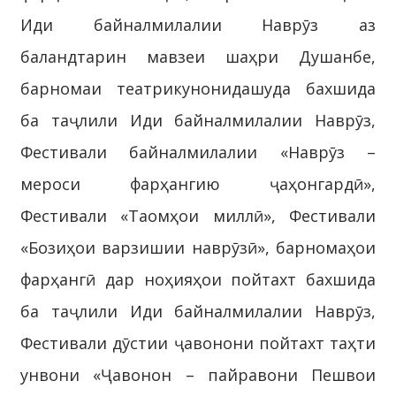
Иди байналмилалии Наврӯз аз
баландтарин мавзеи шаҳри Душанбе,
барномаи театрикунонидашуда бахшида
ба таҷлили Иди байналмилалии Наврӯз,
Фестивали байналмилалии «Наврӯз –
мероси фарҳангию ҷаҳонгардӣ»,
Фестивали «Таомҳои миллӣ», Фестивали
«Бозиҳои варзишии наврӯзӣ», барномаҳои
фарҳангӣ дар ноҳияҳои пойтахт бахшида
ба таҷлили Иди байналмилалии Наврӯз,
Фестивали дӯстии ҷавонони пойтахт таҳти
унвони «Ҷавонон – пайравони Пешвои