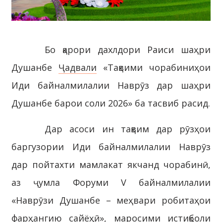
Бо қарори дахлдори Раиси шаҳри
Душанбе
Ҷадвали
«Тақвими чорабиниҳои
Иди байналмилалии Наврӯз дар шаҳри
Душанбе барои соли 2026» ба тасвиб расид.
Дар асоси ин тақвим дар рӯзҳои
баргузории Иди байналмилалии Наврӯз
дар пойтахти мамлакат якчанд чорабинӣ,
аз ҷумла Форуми V байналмилалии
«Наврӯзи Душанбе – меҳвари робитаҳои
фарҳангию сайёҳӣ», маросими истиқболи