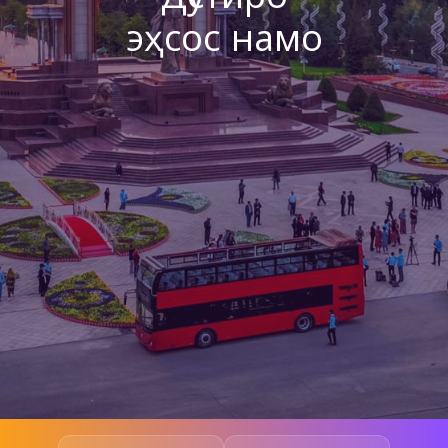
эҳсос намо