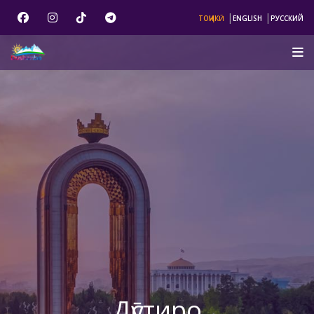
|
|
ТОҶИКӢ
ENGLISH
РУССКИЙ
Дӯстиро