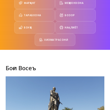
ФАРҲАНГ
МЕҲМОНХОНА
ТАРАБХОНА
БОЗОР
БОҒҲО
НАҚЛИЁТ
ХИЗМАТРАСОНӢ
Боғи Восеъ