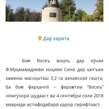
Дар харита
Боғи Восеъ воқеъ дар кӯчаи
Ф.Муҳмамадиеви ноҳияи Сино дар қитъаи
замини масоҳаташ 3,2 га азнавсозӣ гашта,
ба боғи фарҳангӣ – фароғатии “Восеъ”
номгузорӣ шудааст ва 4 сентябри соли 2018
мавриди истифодабарӣ қарор гирифтааст.