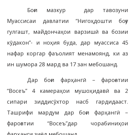
Боғи мазкур дар тавозуни
Муассисаи давлатии “Нигоҳдошти боғу
гулгашт, майдончаҳои варзишӣ ва бозии
кӯдакон”- и ноҳия буда, дар муассиса 45
нафар коргар фаъолият менамоянд, ки аз
ин шумора 28 мард ва 17 зан мебошанд.
Дар боғи фарҳангӣ – фароғатии
“Восеъ” 4 камераҳои мушоҳидавӣ ва 2
сипари зиддисӯхтор насб гардидааст.
Ташрифи мардум дар боғи фарҳангӣ –
фароғатии “Восеъ”дар чорабиниҳои
фарҳанги зиёд мебошанд.