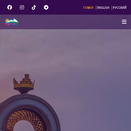
|
|
ТОҶИКӢ
ENGLISH
РУССКИЙ