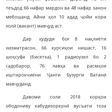
теъдод 66 нафар мардон ва 48 нафар занон
мебошанд. Айни ҳол 10 адад ҷойи кори
холӣ (вакант) мавҷуд аст.
Дар ҳудуди боғ 8 нақлиёти
хизматрасон, 66 курсиҳои нишаст, 16
шоҳсуфа (бисетка), 1 радиоузел бо 2
садобарор, 76 лавҳа ва расмҳои
иштирокчиёни Ҷанги Бузурги Ватанӣ
мавҷуданд.
Давоми соли 2018 корҳои
ободониву кабудизоркунӣ вусъати тоза