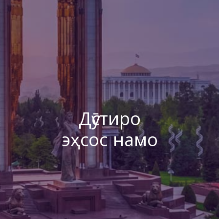
Дӯстиро
эҳсос намо