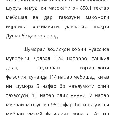
шуруъ намуд, ки масоҳати он 858,1 гектар
мебошад ва дар тавозуни мақомоти
иҷроияи ҳокимияти давлатии шаҳри
Душанбе қарор дорад.
Шумораи воҳидҳои кории муассиса
мувофиқи ҷадвал 124 нафарро ташкил
дода, шумораи кормандони
фаъолияткунанда 114 нафар мебошад, ки аз
ин шумора 5 нафар бо маълумоти олии
тахассусӣ, 11 нафар олии умумӣ, 2 нафар
миёнаи махсус ва 96 нафар бо маълумоти
миёнаи умумӣ фаъолият доранд. Аз ин