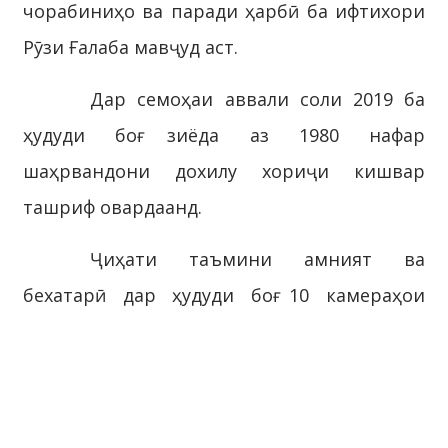
чорабиниҳо ва паради ҳарбӣ ба ифтихори
Рӯзи Ғалаба мавҷуд аст.
Дар семоҳаи аввали соли 2019 ба
ҳудуди боғ зиёда аз 1980 нафар
шаҳрвандони дохилу хориҷи кишвар
ташриф овардаанд.
Ҷиҳати таъмини амният ва
бехатарӣ дар ҳудуди боғ 10 камераҳои
назоратӣ ва 7 камераҳои назоратии
«Шаҳри бехатар» насб шудааст, ки аз 2
монитор назорат карда мешаванд.