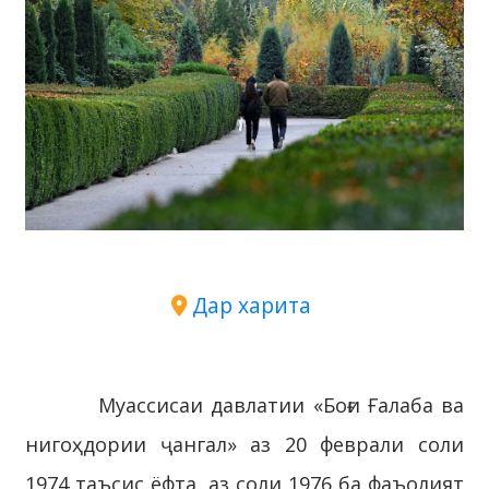
Дар харита
Муассисаи давлатии «Боғи Ғалаба ва
нигоҳдории ҷангал» аз 20 феврали соли
1974 таъсис ёфта, аз соли 1976 ба фаъолият