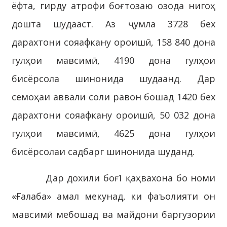
ёфта, гирду атрофи боғ тозаю озода нигоҳ
дошта шудааст. Аз ҷумла 3728 бех
дарахтони сояафкану ороишӣ, 158 840 дона
гулҳои мавсимӣ, 4190 дона гулҳои
бисёрсола шинонида шудаанд. Дар
семоҳаи аввали соли равон бошад 1420 бех
дарахтони сояафкану ороишӣ, 50 032 дона
гулҳои мавсимӣ, 4625 дона гулҳои
бисёрсолаи садбарг шинонида шуданд.
Дар дохили боғ 1 қаҳвахона бо номи
«Ғалаба» амал мекунад, ки фаъолияти он
мавсимӣ мебошад ва майдони баргузории