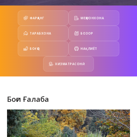
ФАРҲАНГ
МЕҲМОНХОНА
ТАРАБХОНА
БОЗОР
БОҒҲО
НАҚЛИЁТ
ХИЗМАТРАСОНӢ
Боғи Ғалаба