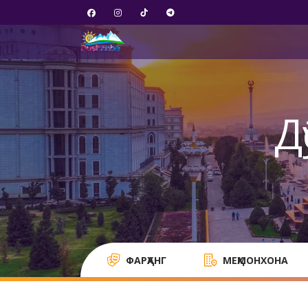
Д
ФАРҲАНГ
МЕҲМОНХОНА