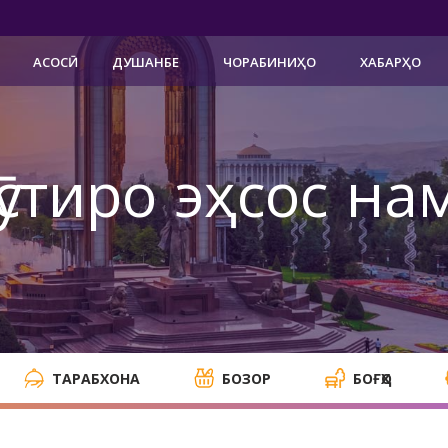
АСОСӢ
ДУШАНБЕ
ЧОРАБИНИҲО
ХАБАРҲО
ӯстиро эҳсос на
ТАРАБХОНА
БОЗОР
БОҒҲО