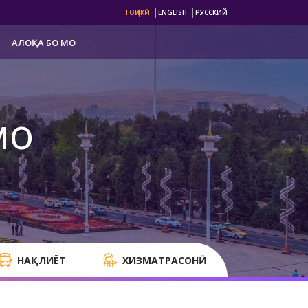
|
|
ТОҶИКӢ
ENGLISH
РУССКИЙ
АЛОҚА БО МО
мо
НАҚЛИЁТ
ХИЗМАТРАСОНӢ