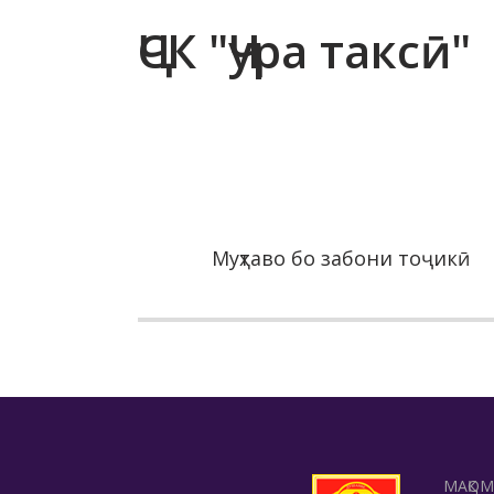
ҶСК "Ҷура таксӣ"
Муҳтаво бо забони тоҷикӣ
МАҚО